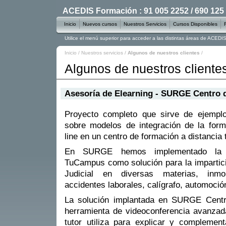
ACEDIS Formación : 91 005 2252 / 690 125
Inicio
Nuevos cursos
Nuestros Servicios
Cursos Disponibles
Utilice el menú superior para acceder a las distintas áreas de ACED
Inicio
/
Nuestros servicios
/
Algunos de nuestros clientes
/
Algunos de nuestros cliente
Asesoría de Elearning - SURGE Centro 
Proyecto completo que sirve de ejemplo
sobre modelos de integración de la form
line en un centro de formación a distancia t
En SURGE hemos implementado la p
TuCampus como solución para la impartici
Judicial en diversas materias, inmobi
accidentes laborales, calígrafo, automoción
La solución implantada en SURGE Centr
herramienta de videoconferencia avanzada
tutor utiliza para explicar y complemen