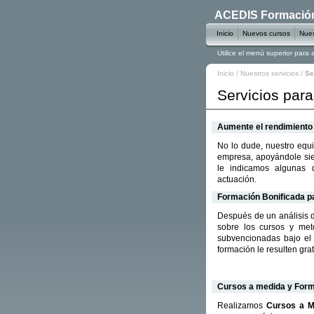
ACEDIS Formación 
Inicio
Nuevos cursos
Nues
Utilice el menú superior para
Inicio
/
Nuestros servicios
/
Se
Servicios par
Aumente el rendimiento
No lo dude, nuestro equ
empresa, apoyándole sie
le indicamos algunas 
actuación.
Formación Bonificada p
Después de un análisis d
sobre los cursos y met
subvencionadas bajo e
formación le resulten grat
Cursos a medida y Form
Realizamos
Cursos a M