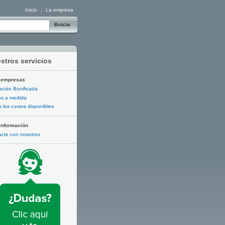
Inicio
La empresa
Buscar
stros servicios
 empresas
ción Bonificada
os a medida
 los cursos disponibles
información
cte con nosotros