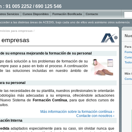
: 91 005 2252 / 690 125 546
tros Servicios
Cursos Disponibles
Formación Bonificada
Contacto
 acceder a las distintas áreas de ACEDIS, bajo cada uno de ellos verá asimismo otros submenús
rvicios para empresas
/
Nue
a empresas
Para
Forma
 de su empresa mejorando la formación de su personal
Curs
ipo dará solución a los problemas de formación de su
Todos
mpre paso a paso en todo el proceso. A continuación
de las soluciones incluidas en nuestro ámbito de
Más 
Conta
ara su personal
e las necesidades de su plantilla, nuestros profesionales le orientarán
odologías más adecuadas a su empresa, ofreciéndole actuaciones
l Nuevo Sistema de
Formación Contínua
, para que dichos cursos de
uitos.
Más información sobre la formación contínua ›
Contacte con nosotros ›
ación Interna
edida
adaptados especialmente para su caso, sin olvidar nunca que