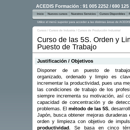
ACEDIS Formación : 91 005 2252 / 690 125
Inicio
Nuevos cursos
Nuestros Servicios
Cursos Disponibles
Utilice el menú superior para acceder a las distintas áreas de ACED
Cursos
/
Cursos de Industria
/
Cursos de Producción Industrial
Curso de las 5S. Orden y Li
Puesto de Trabajo
Justificación / Objetivos
Disponer de un puesto de trabaj
organizado, ordenado y limpio es clav
incrementar la productividad, pues una me
las condiciones de trabajo de los profes
siempre incrementa su motivación, así 
capacidad de concentración y de detecc
problemas. El
método de las 5S
, desarrol
Japón, busca obtener mejoras duraderas e
orden y limpieza con objetivo de impul
productividad
. Se basa en cinco tér