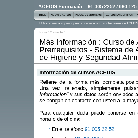
ACEDIS Formación : 91 005 2252 / 690 125
Inicio
Nuevos cursos
Nuestros Servicios
Cursos Disponibles
Utilice el menú superior para acceder a las distintas áreas de ACED
Inicio
/
Contacto
/
Más información : Curso d
Prerrequisitos - Sistema de 
de Higiene y Seguridad Alim
Información de cursos ACEDIS
Rellene de la forma más completa posible
Una vez rellenado, simplemente puls
Información"
y sus datos serán enviados a
se pongan en contacto con usted a la mayo
Para cualquier duda puede ponerse en 
horario de oficina:
En el teléfono
91 005 22 52