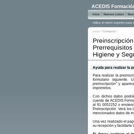
ACEDIS Formación 
Inicio
Nuevos cursos
Nues
Utilice el menú superior para
Inicio
/
Contacto
/
Preinscripció
Prerrequisitos
Higiene y Seg
Ayuda para realizar la p
Para realizar la preinsc
formulario siguiente.
preinscripción"
y aparece
imprimirlos.
Con dichos datos podrá 
cuenta de ACEDIS Forma
al 91 0052252 o envíen
Preinscripción. Verá los 
mencionados datos de ma
Una vez realizado el pa
su recepción y facilitarle