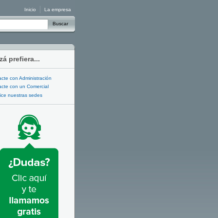
Inicio
La empresa
Buscar
zá prefiera...
cte con Administración
cte con un Comercial
ice nuestras sedes