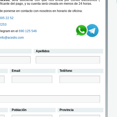
roceso
, será suficiente con que nos envíe por correo electrónico (
ificante del pago, y su cuenta será creada en menos de 24 horas.
e ponerse en contacto con nosotros en horario de oficina:
005 22 52
2253
legram en el
690 125 546
info@acedis.com
Apellidos
Email
Teléfono
Población
Provincia