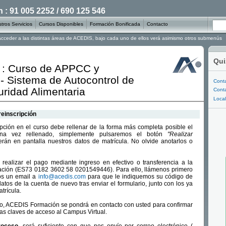
: 91 005 2252 / 690 125 546
tros Servicios
Cursos Disponibles
Formación Bonificada
Contacto
 acceder a las distintas áreas de ACEDIS, bajo cada uno de ellos verá asimismo otros submenús
Qui
n : Curso de APPCC y
 - Sistema de Autocontrol de
Conta
uridad Alimentaria
Conta
Local
reinscripción
ripción en el curso debe rellenar de la forma más completa posible el
 Una vez rellenado, simplemente pulsaremos el botón
"Realizar
rán en pantalla nuestros datos de matrícula. No olvide anotarlos o
realizar el pago mediante ingreso en efectivo o transferencia a la
ción (ES73 0182 3602 58 0201549446). Para ello, llámenos primero
os un email a
info@acedis.com
para que le indiquemos su código de
datos de la cuenta de nuevo tras enviar el formulario, junto con los ya
trícula.
go, ACEDIS Formación se pondrá en contacto con usted para confirmar
 las claves de acceso al Campus Virtual.