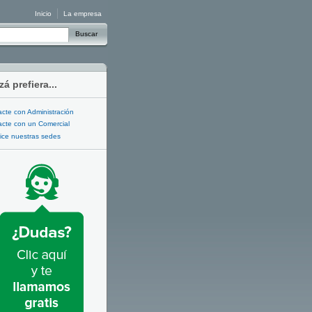
Inicio
La empresa
Buscar
zá prefiera...
cte con Administración
cte con un Comercial
ice nuestras sedes