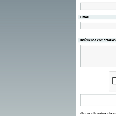
Email
Indíquenos comentarios 
Al enviar el formulario, el us