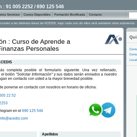
: 91 005 2252 / 690 125 546
tros Servicios
Cursos Disponibles
Formación Bonificada
Contacto
 acceder a las distintas áreas de ACEDIS, bajo cada uno de ellos verá asimismo otros submenús
Qui
ón : Curso de Aprende a
 Finanzas Personales
Conta
Conta
Local
 ACEDIS
s completa posible el formulario siguiente. Una vez rellenado,
 el botón
"Solicitar Información"
y sus datos serán enviados a nuestro
gan en contacto con usted a la mayor brevedad posible.
e ponerse en contacto con nosotros en horario de oficina:
005 22 52
2253
legram en el
690 125 546
info@acedis.com
Apellidos