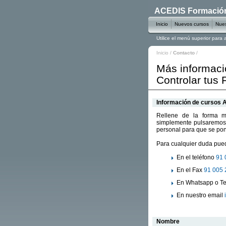
ACEDIS Formación 
Inicio
Nuevos cursos
Nues
Utilice el menú superior para
Inicio
/
Contacto
/
Más informaci
Controlar tus
Información de cursos
Rellene de la forma má
simplemente pulsaremos
personal para que se pon
Para cualquier duda pued
En el teléfono
91 
En el Fax
91 005 
En Whatsapp o Te
En nuestro email
Nombre