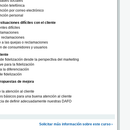
dades sociales
nción telefónica
nción por correo electrónico
nción personal
situaciones difíciles con el cliente
ntes difíciles
clamaciones
e reclamaciones
te a las quejas o reclamaciones
ón de consumidores y usuarios
liente
de fidelización desde la perspectiva del marketing
ve para la fidelización
ra la diferenciación
e fidelización
ropuestas de mejora
la atención al cliente
 básicos para una buena atención al cliente
cia de definir adecuadamente nuestras DAFO
Solicitar más información sobre este curso ›