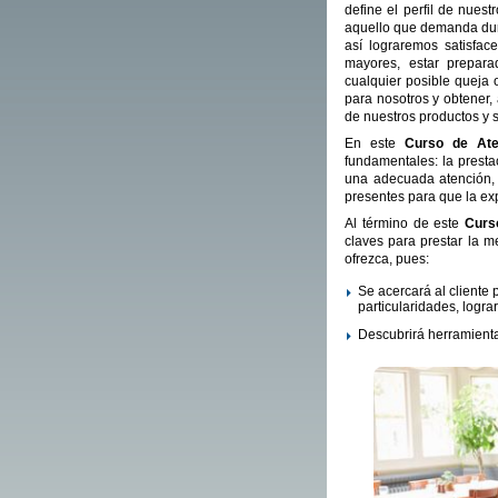
define el perfil de nue
aquello que demanda dura
así lograremos satisfac
mayores, estar prepara
cualquier posible queja 
para nosotros y obtener,
de nuestros productos y 
En este
Curso de Aten
fundamentales: la prestac
una adecuada atención, 
presentes para que la ex
Al término de este
Curs
claves para prestar la m
ofrezca, pues:
Se acercará al cliente
particularidades, lograr 
Descubrirá herramientas