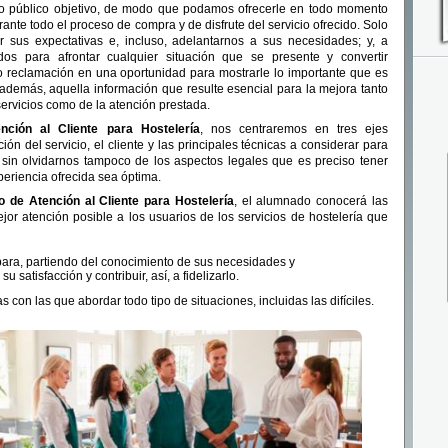
stro público objetivo, de modo que podamos ofrecerle en todo momento
nte todo el proceso de compra y de disfrute del servicio ofrecido. Solo
er sus expectativas e, incluso, adelantarnos a sus necesidades; y, a
dos para afrontar cualquier situación que se presente y convertir
o reclamación en una oportunidad para mostrarle lo importante que es
 además, aquella información que resulte esencial para la mejora tanto
servicios como de la atención prestada.
ción al Cliente para Hostelería
, nos centraremos en tres ejes
ión del servicio, el cliente y las principales técnicas a considerar para
sin olvidarnos tampoco de los aspectos legales que es preciso tener
periencia ofrecida sea óptima.
o de Atención al Cliente para Hostelería
, el alumnado conocerá las
ejor atención posible a los usuarios de los servicios de hostelería que
 para, partiendo del conocimiento de sus necesidades y
su satisfacción y contribuir, así, a fidelizarlo.
 con las que abordar todo tipo de situaciones, incluidas las difíciles.