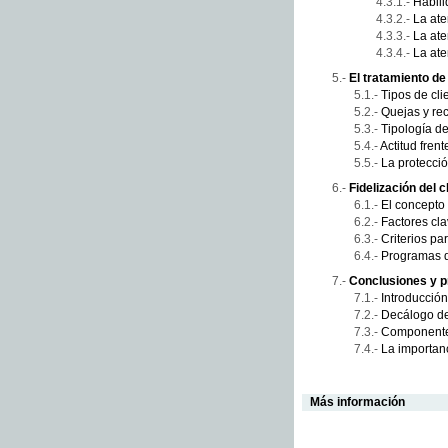
Habili
La ate
La ate
La ate
El tratamiento de 
Tipos de clie
Quejas y re
Tipología d
Actitud fren
La protecci
Fidelización del c
El concepto 
Factores cla
Criterios pa
Programas d
Conclusiones y p
Introducción
Decálogo de 
Componentes
La importan
Más información