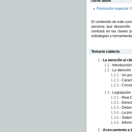
Otros datos
Promoción especial: 
El contenido de este cur
persona que desarrolle 
centrará en las claves p
estrategias y herramienta
Temario cubierto
La atención al cli
Introducción
La atención 
Un poc
Caract
Conce
Legislación
Real D
Derech
Deber
La pro
Siste
Inform
Acercamiento a l