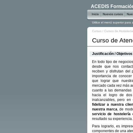
ACEDIS Formación 
Inicio
Nuevos cursos
Nues
Utilice el menú superior para
Cursos
/
Cursos de Hostelería
Curso de Atenc
Justificación / Objetivos
En todo tipo de negocios
desde que nos contact
reciben y disfrutan del 
importancia de conocer
que lograr que nuestr
mercado cada vez más amp
cuanto a las demandas 
hacia el logro de do
inalcanzables, pero en
fidelizar a nuestra clien
nuestra marca
, de mod
servicio de hostelería 
resultado su experiencia.
Para lograrlo, es impre
componentes de una atenc