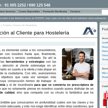
: 91 005 2252 / 690 125 546
tros Servicios
Cursos Disponibles
Formación Bonificada
Contacto
 acceder a las distintas áreas de ACEDIS, bajo cada uno de ellos verá asimismo otros submenús
 y Turismo
/
Cursos de Hostelería
Fic
ión al Cliente para Hostelería
Acce
Justi
Requi
, es elemental cuidar a los consumidores,
Datos
an con nosotros hasta que, finalmente,
Otros
producto o servicio contratado. De ahí la
Temar
 las
herramientas y estrategias
con las
a atención al cliente sobresalga en un
Serv
lio en cuanto a la oferta y más dispar en
Más i
de la ciudadanía. Con ello, avanzaremos
s objetivos que cada vez semejan más
Reali
 cuya consecución hemos de trabajar: el
tela
y el de incentivarla
para que se convierta en prescriptora de
Catá
o que no solamente piense en nosotros cuando quiera disfrutar de un
de calidad
, sino que comparta con su círculo lo fantástica que ha
scindible que conozcamos en profundidad cuáles son las claves y los
ión adecuada; y esto nos exige identificar, entre otras cuestiones, qué