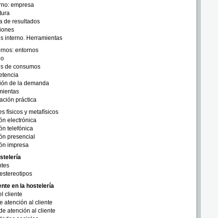
erno: empresa
tura
a de resultados
iones
is interno. Herramientas
ernos: entornos
no
is de consumos
tencia
sión de la demanda
mientas
ación práctica
 físicos y metafísicos
ón electrónica
ón telefónica
ón presencial
ón impresa
ostelería
ntes
 estereotipos
ente en la hostelería
l cliente
e atención al cliente
de atención al cliente