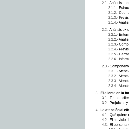
Análisis int
Estruc
Cuent
Previs
Anális
Análisis ext
Entor
Anális
Compe
Previ
Herra
Inform
Componentes
Atenci
Atenci
Atenci
Atenci
El cliente en la h
Tipo de clie
Prejuicios y
La atención al cli
Qué quiere e
El servicio d
El personal 