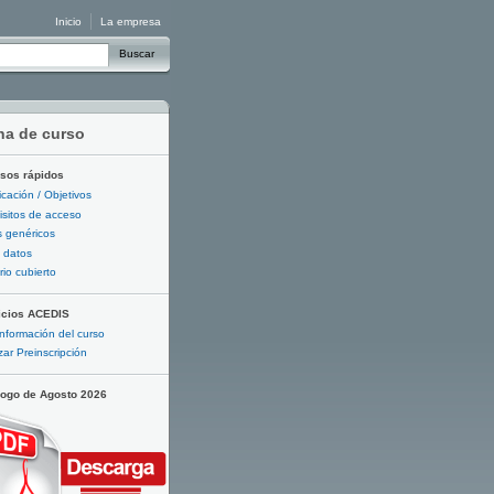
Inicio
La empresa
Buscar
ha de curso
sos rápidos
ficación / Objetivos
sitos de acceso
 genéricos
 datos
io cubierto
icios ACEDIS
nformación del curso
zar Preinscripción
logo de Agosto 2026