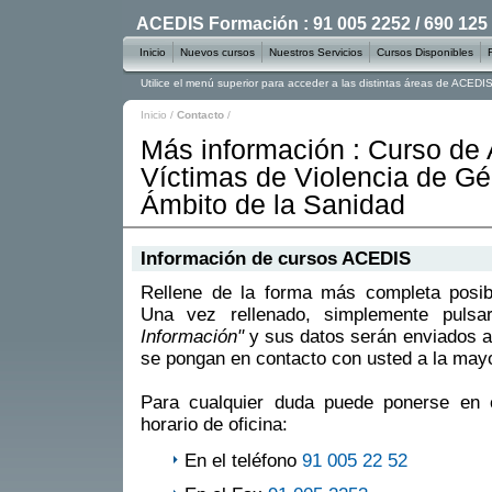
ACEDIS Formación : 91 005 2252 / 690 125
Inicio
Nuevos cursos
Nuestros Servicios
Cursos Disponibles
Utilice el menú superior para acceder a las distintas áreas de ACED
Inicio
/
Contacto
/
Más información : Curso de 
Víctimas de Violencia de Gé
Ámbito de la Sanidad
Información de cursos ACEDIS
Rellene de la forma más completa posible
Una vez rellenado, simplemente puls
Información"
y sus datos serán enviados a
se pongan en contacto con usted a la mayo
Para cualquier duda puede ponerse en 
horario de oficina:
En el teléfono
91 005 22 52