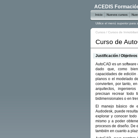
ACEDIS Formación 
Inicio
Nuevos cursos
Nues
Utilice el menú superior para
Cursos
/
Cursos de Inmobiliar
Curso de Aut
Justificación / Objetivos
AutoCAD es un software d
dado que, como bien 
capacidades de edición al
planos o el modelado de
convierten, por tanto, e
arquitectos, ingenieros
precisan recrear todo 
bidimensionales o en tre
El manejo básico de e
Audodesk, puede resultar 
explorar y conocer todo 
mismo y a poder obtener
procesos de diseño. De e
también en cuanto a plaz