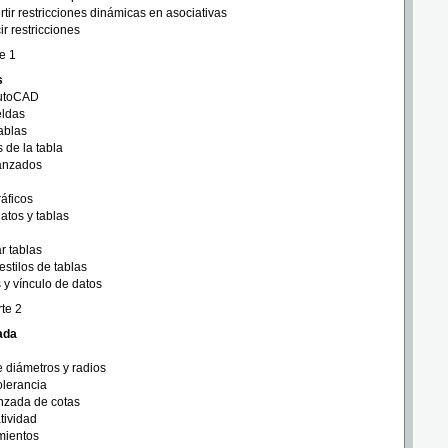
tir restricciones dinámicas en asociativas
r restricciones
te 1
s
AutoCAD
eldas
ablas
 de la tabla
anzados
áficos
atos y tablas
ar tablas
estilos de tablas
 y vínculo de datos
rte 2
ada
 diámetros y radios
lerancia
nzada de cotas
tividad
mientos