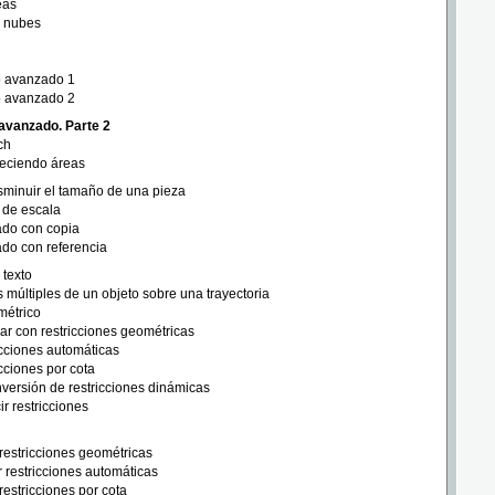
eas
e nubes
o avanzado 1
o avanzado 2
 avanzado. Parte 2
ch
leciendo áreas
sminuir el tamaño de una pieza
 de escala
ado con copia
do con referencia
 texto
 múltiples de un objeto sobre una trayectoria
métrico
ar con restricciones geométricas
cciones automáticas
cciones por cota
versión de restricciones dinámicas
r restricciones
restricciones geométricas
r restricciones automáticas
restricciones por cota