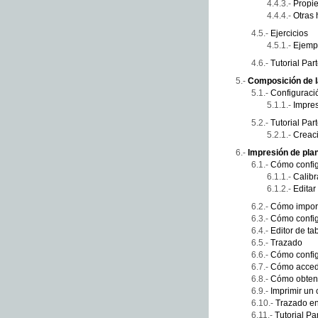
Propi
Otras 
Ejercicios
Ejempl
Tutorial Par
Composición de l
Configuraci
Impre
Tutorial Par
Creaci
Impresión de pla
Cómo config
Calibr
Editar
Cómo import
Cómo config
Editor de ta
Trazado
Cómo config
Cómo accede
Cómo obtene
Imprimir un
Trazado e
Tutorial Pa