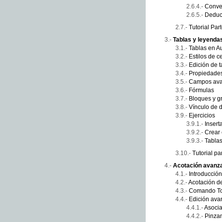
Conver
Deduci
Tutorial Par
Tablas y leyenda
Tablas en 
Estilos de c
Edición de t
Propiedades
Campos av
Fórmulas
Bloques y gr
Vínculo de d
Ejercicios
Insert
Crear 
Tablas
Tutorial pa
Acotación avanz
Introducción
Acotación de
Comando To
Edición ava
Asocia
Pinza