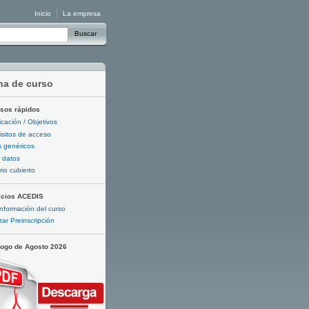
Inicio
La empresa
Buscar
ha de curso
sos rápidos
ficación / Objetivos
sitos de acceso
 genéricos
 datos
io cubierto
icios ACEDIS
nformación del curso
zar Preinscripción
logo de Agosto 2026