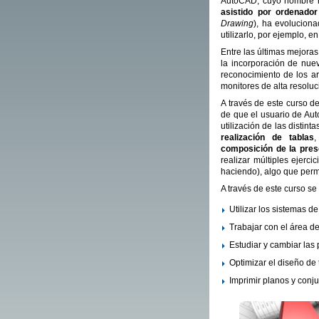
AutoCAD, cuyo nombre ha
asistido por ordenador
Drawing
), ha evolucion
utilizarlo, por ejemplo, 
Entre las últimas mejora
la incorporación de nuev
reconocimiento de los ar
monitores de alta resolu
A través de este curso d
de que el usuario de Aut
utilización de las distin
realización de tablas
,
composición de la pres
realizar múltiples ejerc
haciendo), algo que perm
A través de este curso se
Utilizar los sistemas 
Trabajar con el área de
Estudiar y cambiar las
Optimizar el diseño de 
Imprimir planos y conj