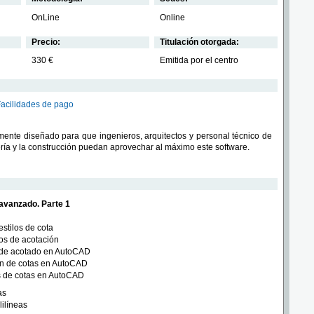
OnLine
Online
Precio:
Titulación otorgada:
330 €
Emitida por el centro
Facilidades de pago
mente diseñado para que ingenieros, arquitectos y personal técnico de
ería y la construcción puedan aprovechar al máximo este software.
 avanzado. Parte 1
estilos de cota
ios de acotación
 de acotado en AutoCAD
ón de cotas en AutoCAD
s de cotas en AutoCAD
as
ilíneas