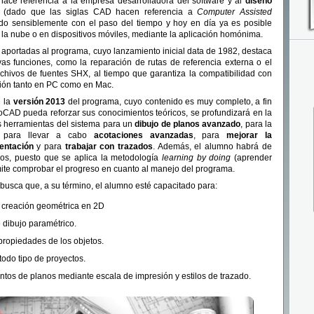
ce referencia a la empresa desarrolladora del software y al
diseño
(dado que las siglas CAD hacen referencia a
Computer Assisted
ado sensiblemente con el paso del tiempo y hoy en día ya es posible
en la nube o en dispositivos móviles, mediante la aplicación homónima.
s aportadas al programa, cuyo lanzamiento inicial data de 1982, destaca
as funciones, como la reparación de rutas de referencia externa o el
chivos de fuentes SHX, al tiempo que garantiza la compatibilidad con
ción tanto en PC como en Mac.
e la
versión 2013
del programa, cuyo contenido es muy completo, a fin
oCAD pueda reforzar sus conocimientos teóricos, se profundizará en la
tas herramientas del sistema para un
dibujo de planos avanzado
, para la
 para llevar a cabo
acotaciones avanzadas
, para
mejorar la
entación
y para
trabajar con trazados
. Además, el alumno habrá de
icios, puesto que se aplica la metodología
learning by doing
(aprender
ite comprobar el progreso en cuanto al manejo del programa.
 busca que, a su término, el alumno esté capacitado para:
de creación geométrica en 2D
 dibujo paramétrico.
 propiedades de los objetos.
todo tipo de proyectos.
untos de planos mediante escala de impresión y estilos de trazado.