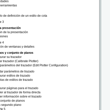
edades
herramientas
o de definición de un estilo de cota
te 3
a presentación
ón de la presentación
siones
te 4
ón de ventanas y detalles
nos y conjunto de planos
urar su trazador
ar trazador (Calibrate Plotter)
 parámetros del trazador (Edit Plotter Configuration)
ar parámetros de trazado
urar estilos de trazado
blas de estilos de trazado
urar páginas para el trazado
r al trazador de forma directa
r información sobre el trazado
 conjunto de planos
n segundo plano
rte 5