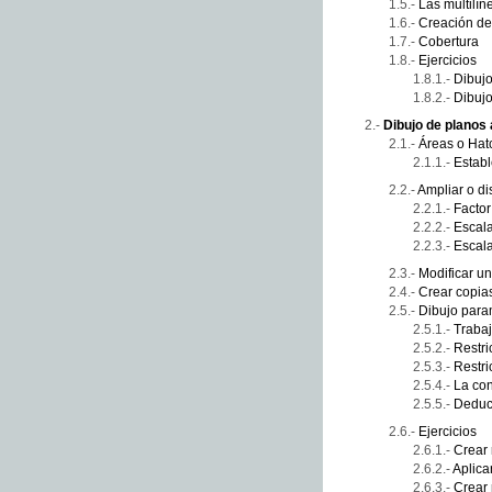
Las multilín
Creación d
Cobertura
Ejercicios
Dibuj
Dibuj
Dibujo de planos
Áreas o Hat
Estab
Ampliar o di
Factor
Escal
Escala
Modificar un
Crear copias
Dibujo para
Trabaj
Restri
Restri
La con
Deduci
Ejercicios
Crear 
Aplica
Crear 