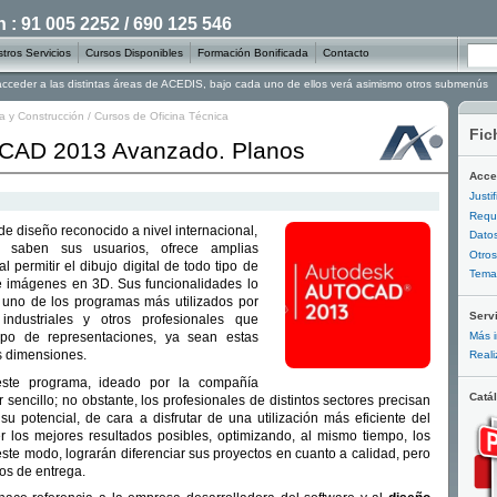
: 91 005 2252 / 690 125 546
tros Servicios
Cursos Disponibles
Formación Bonificada
Contacto
 acceder a las distintas áreas de ACEDIS, bajo cada uno de ellos verá asimismo otros submenús
ia y Construcción
/
Cursos de Oficina Técnica
Fic
oCAD 2013 Avanzado. Planos
Acce
Justi
Requi
e diseño reconocido a nivel internacional,
Datos
saben sus usuarios, ofrece amplias
Otros
 permitir el dibujo digital de todo tipo de
Temar
 imágenes en 3D. Sus funcionalidades lo
n uno de los programas más utilizados por
Serv
 industriales y otros profesionales que
Más i
tipo de representaciones, ya sean estas
s dimensiones.
Reali
ste programa, ideado por la compañía
Catá
sencillo; no obstante, los profesionales de distintos sectores precisan
su potencial, de cara a disfrutar de una utilización más eficiente del
 los mejores resultados posibles, optimizando, al mismo tiempo, los
ste modo, lograrán diferenciar sus proyectos en cuanto a calidad, pero
os de entrega.