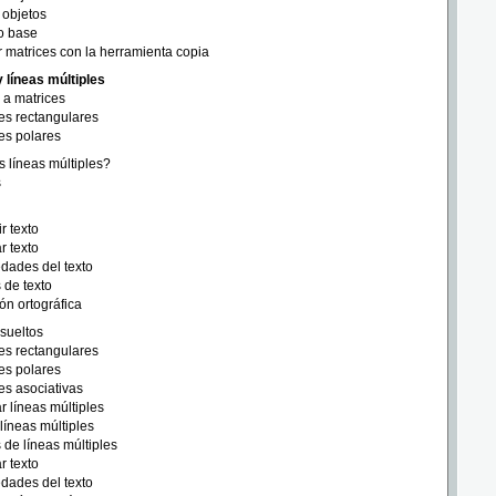
 objetos
o base
 matrices con la herramienta copia
y líneas múltiples
 a matrices
es rectangulares
es polares
 líneas múltiples?
s
r texto
r texto
dades del texto
s de texto
ón ortográfica
esueltos
es rectangulares
es polares
es asociativas
ar líneas múltiples
 líneas múltiples
s de líneas múltiples
r texto
dades del texto