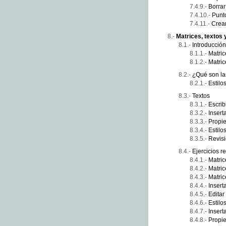
Borrar
Punt
Crear
Matrices, textos 
Introducción
Matric
Matric
¿Qué son las
Estilo
Textos
Escribi
Inserta
Propie
Estilo
Revisi
Ejercicios r
Matric
Matric
Matric
Insert
Editar
Estilo
Inserta
Propie