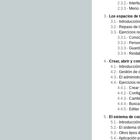
Interfa
Menú 
Los espacios de 
Introducción
Repaso de l
Ejercicios r
Conoce
Perso
Guard
Restab
Crear, abrir y c
Introducción
Gestión de
El administ
Ejercicios r
Crear 
Confi
Cambia
Busca
Editar
El sistema de c
Introducción
El sistema 
Otros tipos
Aplicación 