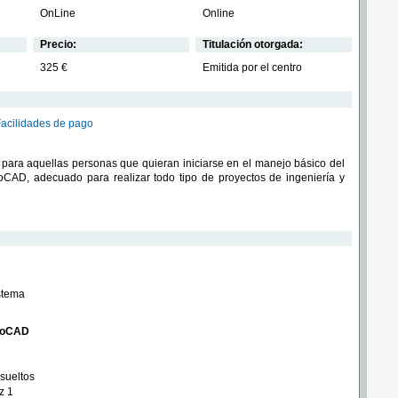
OnLine
Online
Precio:
Titulación otorgada:
325 €
Emitida por el centro
Facilidades de pago
para aquellas personas que quieran iniciarse en el manejo básico del
CAD, adecuado para realizar todo tipo de proyectos de ingeniería y
stema
utoCAD
esueltos
z 1