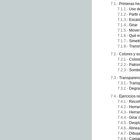
Primeras he
Uso d
Partir
Escala
Girar
Mover 
Qué es
Simetr
Transm
Colores y 
Color
Patro
Sombr
Transparenc
Trans
Degra
Ejercicios r
Recort
Herra
Herra
Girar 
Despla
Alinea
Dibuja
Copiar