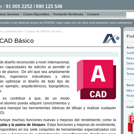
: 91 005 2252 / 690 125 546
tros Servicios
Cursos Disponibles
Formación Bonificada
Contacto
 acceder a las distintas áreas de ACEDIS, bajo cada uno de ellos verá asimismo otros submenús
ia y Construcción
/
Cursos de Oficina Técnica
Fic
oCAD Básico
Acce
Justi
Requi
de diseño reconocido a nivel internacional,
Datos
es capacidades de edición al permitir el
Otros
o de planos . De ahí que sea ampliamente
Temar
ctos, ingenieros industriales y otros
an optimizar el diseño de todo tipo de
Serv
or ejemplo, arquitectónicos, topográficos,
Más i
s.
Reali
so es contribuir a que, de un modo
 el alumno pueda adquirir conocimientos y
Catá
para manejar las herramientas básicas de dibujo y realizar cualquier
D).
ncluye muchas funciones nuevas y mejoras del rendimiento, como la
pida y la paleta de bloques
. Estas funciones y mejoras de rendimiento,
sponibles en los siete conjuntos de herramientas especializados con