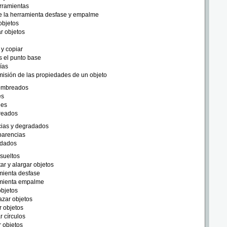
rramientas
e la herramienta desfase y empalme
 objetos
r objetos
y copiar
 el punto base
ías
isión de las propiedades de un objeto
sombreados
es
nes
eados
ias y degradados
parencias
dados
esueltos
ar y alargar objetos
mienta desfase
mienta empalme
objetos
zar objetos
r objetos
r círculos
 objetos