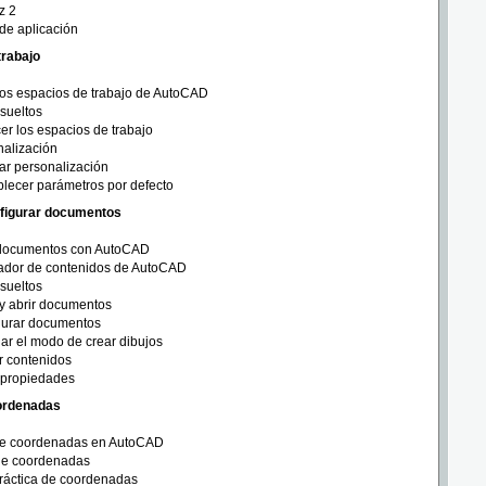
z 2
de aplicación
trabajo
os espacios de trabajo de AutoCAD
esueltos
r los espacios de trabajo
nalización
ar personalización
lecer parámetros por defecto
onfigurar documentos
 documentos con AutoCAD
rador de contenidos de AutoCAD
esueltos
y abrir documentos
gurar documentos
r el modo de crear dibujos
r contenidos
 propiedades
oordenadas
de coordenadas en AutoCAD
 de coordenadas
práctica de coordenadas