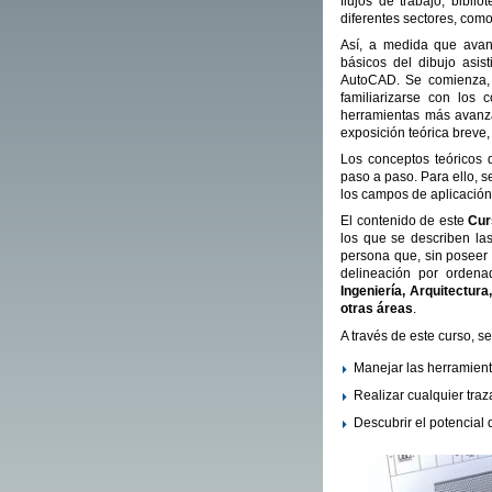
flujos de trabajo, bibl
diferentes sectores, com
Así, a medida que avanc
básicos del dibujo asist
AutoCAD. Se comienza, p
familiarizarse con los
herramientas más avan
exposición teórica breve, 
Los conceptos teóricos 
paso a paso. Para ello, 
los campos de aplicació
El contenido de este
Cur
los que se describen la
persona que, sin poseer 
delineación por ordena
Ingeniería, Arquitectur
otras áreas
.
A través de este curso, s
Manejar las herramient
Realizar cualquier tra
Descubrir el potencial