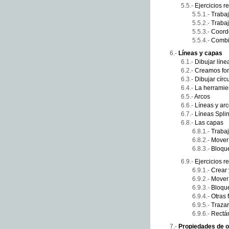
Ejercicios r
Traba
Trabaj
Coorde
Combi
Líneas y capas
Dibujar líne
Creamos fo
Dibujar círc
La herramie
Arcos
Líneas y ar
Líneas Spli
Las capas
Trabaj
Mover 
Bloque
Ejercicios r
Crear 
Mover 
Bloque
Otras 
Trazar
Rectá
Propiedades de o