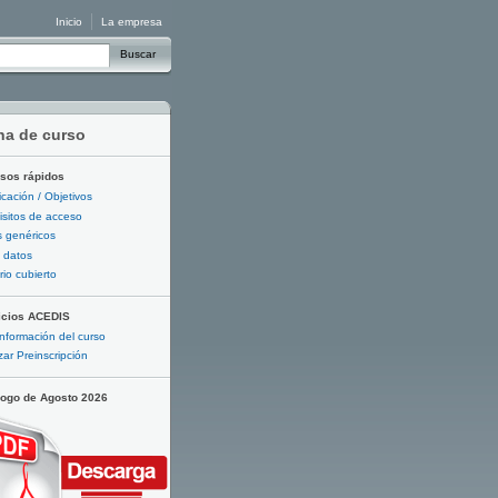
Inicio
La empresa
Buscar
ha de curso
sos rápidos
ficación / Objetivos
sitos de acceso
 genéricos
 datos
io cubierto
icios ACEDIS
nformación del curso
zar Preinscripción
logo de Agosto 2026