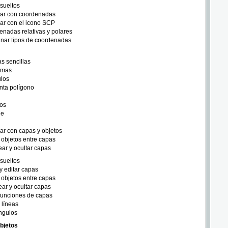
esueltos
jar con coordenadas
ar con el icono SCP
nadas relativas y polares
nar tipos de coordenadas
as sencillas
rmas
ulos
nta polígono
cos
ne
ar con capas y objetos
objetos entre capas
ar y ocultar capas
esueltos
y editar capas
objetos entre capas
ar y ocultar capas
funciones de capas
 líneas
ngulos
bjetos