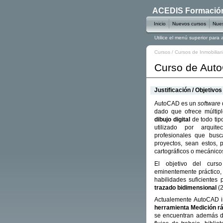
ACEDIS Formación 
Inicio
Nuevos cursos
Nues
Utilice el menú superior para
Cursos
/
Cursos de Inmobiliar
Curso de Aut
Justificación / Objetivos
AutoCAD es un
software
dado que ofrece múltipl
dibujo digital
de todo tip
utilizado por arquite
profesionales que busc
proyectos, sean estos, p
cartográficos o mecánico
El objetivo del cur
eminentemente práctico,
habilidades suficientes 
trazado bidimensional
(2
Actualemente AutoCAD i
herramienta Medición rá
se encuentran además di