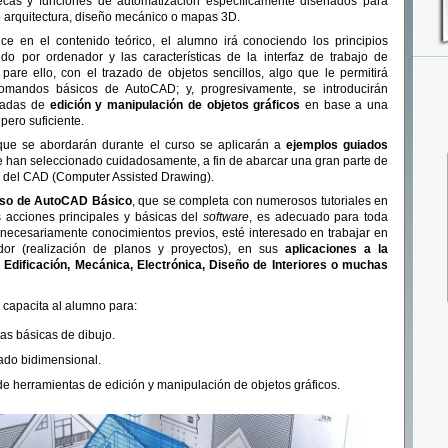
iotecas y funciones de automatización específicamente diseñados para
o arquitectura, diseño mecánico o mapas 3D.
e en el contenido teórico, el alumno irá conociendo los principios
ido por ordenador y las características de la interfaz de trabajo de
are ello, con el trazado de objetos sencillos, algo que le permitirá
 comandos básicos de AutoCAD; y, progresivamente, se introducirán
zadas de
edición y manipulación de objetos gráficos
en base a una
pero suficiente.
que se abordarán durante el curso se aplicarán a
ejemplos guiados
se han seleccionado cuidadosamente, a fin de abarcar una gran parte de
n del CAD (Computer Assisted Drawing).
so de AutoCAD Básico
, que se completa con numerosos tutoriales en
s acciones principales y básicas del
software
, es adecuado para toda
necesariamente conocimientos previos, esté interesado en trabajar en
dor (realización de planos y proyectos), en sus
aplicaciones a la
a, Edificación, Mecánica, Electrónica, Diseño de Interiores o muchas
e capacita al alumno para:
as básicas de dibujo.
zado bidimensional.
 de herramientas de edición y manipulación de objetos gráficos.