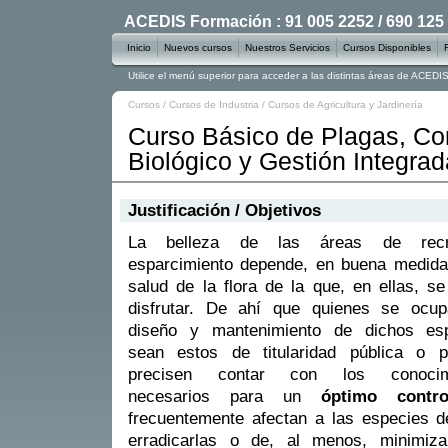
ACEDIS Formación : 91 005 2252 / 690 125
Inicio
Nuevos cursos
Nuestros Servicios
Cursos Disponibles
Utilice el menú superior para acceder a las distintas áreas de ACED
Cursos
/
Cursos de Industria
/
Cursos de Agricultura y Jardinería
Curso Básico de Plagas, Con
Biológico y Gestión Integrad
Justificación / Objetivos
La belleza de las áreas de rec
esparcimiento depende, en buena medida
salud de la flora de la que, en ellas, s
disfrutar. De ahí que quienes se ocup
diseño y mantenimiento de dichos esp
sean estos de titularidad pública o pr
precisen contar con los conocim
necesarios para un
óptimo contr
frecuentemente afectan a las especies d
erradicarlas o de, al menos, minimiza