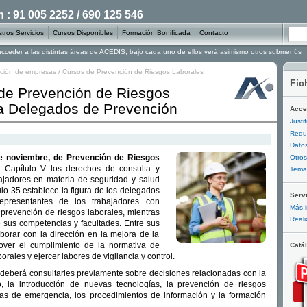
: 91 005 2252 / 690 125 546
tros Servicios
Cursos Disponibles
Formación Bonificada
Contacto
 acceder a las distintas áreas de ACEDIS, bajo cada uno de ellos verá asimismo otros submenús
ación de empresas
/
Cursos de Prevención de Riesgos Laborales
Fic
de Prevención de Riesgos
a Delegados de Prevención
Acce
Justi
Requi
Datos
de noviembre, de Prevención de Riesgos
Otros
 Capítulo V los derechos de consulta y
Temar
bajadores en materia de seguridad y salud
culo 35 establece la figura de los delegados
Serv
presentantes de los trabajadores con
Más i
 prevención de riesgos laborales, mientras
Reali
e sus competencias y facultades. Entre sus
orar con la dirección en la mejora de la
over el cumplimiento de la normativa de
Catá
orales y ejercer labores de vigilancia y control.
deberá consultarles previamente sobre decisiones relacionadas con la
o, la introducción de nuevas tecnologías, la prevención de riesgos
das de emergencia, los procedimientos de información y la formación