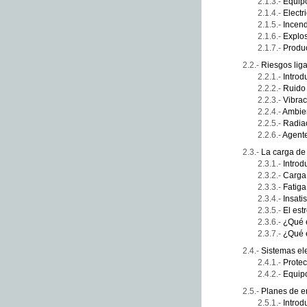
Equipo
Electr
Incen
Explo
Produ
Riesgos lig
Introd
Ruido
Vibra
Ambien
Radiac
Agente
La carga de t
Introd
Carga
Fatiga
Insati
El est
¿Qué 
¿Qué 
Sistemas el
Protec
Equipo
Planes de e
Introd