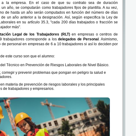
os a la empresa. En el caso de que su contrato sea de duración
 un año, se computarán como trabajadores fijos de plantilla. A su vez,
mino de hasta un año serán computados en función del número de días
 de un año anterior a la designación. Así, según especifica la Ley de
borales en su artículo 35.3, "cada 200 días trabajados o fracción se
ajador más".
tación Legal de los Trabajadores (RLT)
en empresas o centros de
49 trabajadores corresponde a los
delegados de Personal
. Asimismo,
o de personal en empresas de 6 a 10 trabajadores si así lo deciden por
 de este curso son que el alumno:
del Técnico en Prevención de Riesgos Laborales de Nivel Básico.
ar, corregir y prevenir problemas que pongan en peligro la salud e
jadores.
en materia de prevención de riesgos laborales y los principales
s de trabajadores y empresarios.