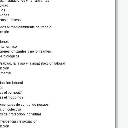
s, instalaciones y herramientas
icidad
dios
siones
ctos químicos
ados al medioambiente de trabajo
ucción
ciones
te térmico
iones ionizantes y no ionizantes
s biológicos
rabajo, la fatiga y la insatisfacción laboral
ucción
 mental
sfacción laboral
rés
es el burnout?
es el mobbing?
ementales de control de riesgos
ción colectiva
s de protección individual
mergencia y evacuación
ucción