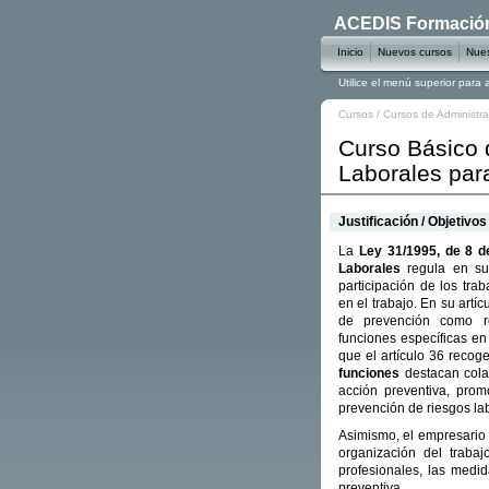
ACEDIS Formación 
Inicio
Nuevos cursos
Nues
Utilice el menú superior para
Cursos
/
Cursos de Administr
Curso Básico 
Laborales par
Justificación / Objetivos
La
Ley 31/1995, de 8 
Laborales
regula en su
participación de los tra
en el trabajo. En su artí
de prevención como re
funciones específicas en
que el artículo 36 recog
funciones
destacan colab
acción preventiva, prom
prevención de riesgos lab
Asimismo, el empresario 
organización del trabaj
profesionales, las medi
preventiva.