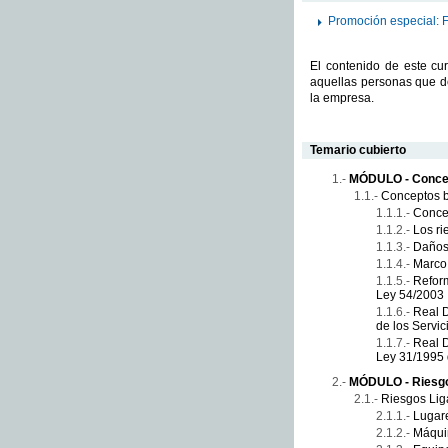
Promoción especial: 
El contenido de este cu
aquellas personas que d
la empresa.
Temario cubierto
MÓDULO - Concep
Conceptos b
Conce
Los ri
Daños 
Marco 
Reform
Ley 54/2003
Real D
de los Servi
Real D
Ley 31/1995 
MÓDULO - Riesgo
Riesgos Lig
Lugare
Máqui