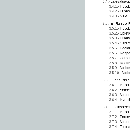
La evaluaci
Introd
El pro
NTP 33
El Plan de 
Introd
Objeti
Diseño
Caract
Declar
Respon
Comet
Recur
Accio
Accio
El análisis 
Introd
Selecc
Metodo
Invest
Las inspecc
Introd
Pautas
Metodo
Tipos 