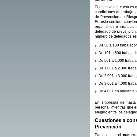
El objetivo del curso es
condiciones de trabajo,
de Prevención de Riesgo
En este sentido, convie
organismos e instituci
delegado de prevención. 
número de delegados ser
De 50 a 100 trabajado
De 101 a 500 trabajad
De 501 a 1.000 trabaj
De 1.001 a 2.000 trab
De 2.001 a 3.000 trab
De 3.001 a 4.000 trab
De 4.001 en adelante:
En empresas de hasta 
personal, mientras que 
elegido entre los delega
Cuestiones a cons
Prevención
Para calular el
número