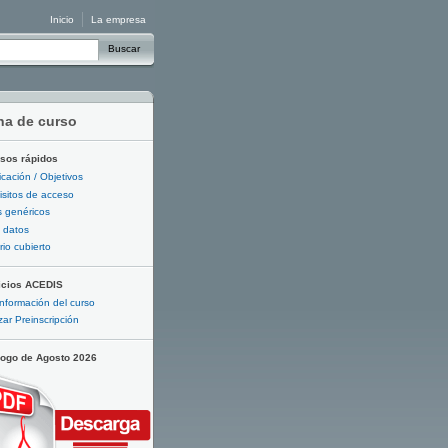
Inicio
La empresa
Buscar
ha de curso
sos rápidos
ficación / Objetivos
sitos de acceso
 genéricos
 datos
io cubierto
icios ACEDIS
nformación del curso
zar Preinscripción
logo de Agosto 2026