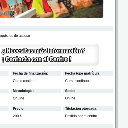
requisitos de acceso
Fecha de finalización:
Fecha tope matrícula:
Curso contínuo
Curso contínuo
Metodología:
Sedes:
OnLine
Online
Precio:
Titulación otorgada:
200 €
Emitida por el centro