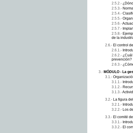
¿Dónd
Norma
Clasif
Organ
Actuac
Implan
Ejempl
de la industr
El control d
Introd
¿Cuál 
prevención?
¿Cómo
MÓDULO - La ges
Organizació
Introd
Recur
Activi
La figura d
Introd
Los d
El comité de
Introd
El com