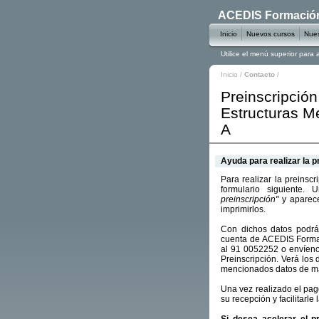
ACEDIS Formación 
Inicio
Nuevos cursos
Nues
Utilice el menú superior para
Inicio
/
Contacto
/
Preinscripción
Estructuras M
A
Ayuda para realizar la p
Para realizar la preinsc
formulario siguiente.
preinscripción"
y aparece
imprimirlos.
Con dichos datos podrá 
cuenta de ACEDIS Forma
al 91 0052252 o envíen
Preinscripción. Verá los 
mencionados datos de ma
Una vez realizado el pa
su recepción y facilitarle