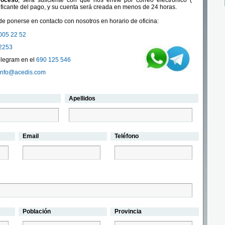
roceso
, será suficiente con que nos envíe por correo electrónico (
ificante del pago, y su cuenta será creada en menos de 24 horas.
e ponerse en contacto con nosotros en horario de oficina:
005 22 52
2253
legram en el
690 125 546
info@acedis.com
Apellidos
Email
Teléfono
Población
Provincia