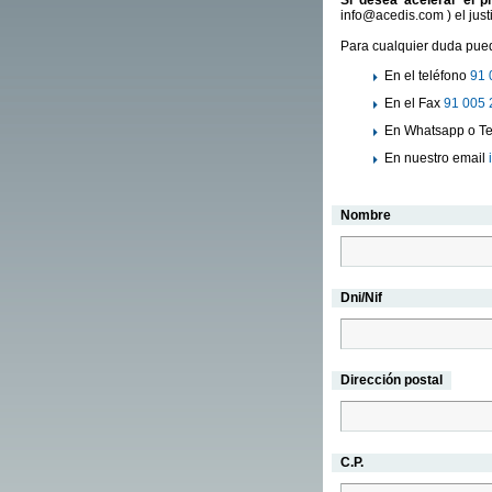
Si desea acelerar el p
info@acedis.com ) el just
Para cualquier duda pued
En el teléfono
91 
En el Fax
91 005 
En Whatsapp o Te
En nuestro email
Nombre
Dni/Nif
Dirección postal
C.P.