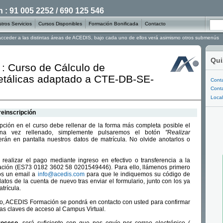
: 91 005 2252 / 690 125 546
tros Servicios
Cursos Disponibles
Formación Bonificada
Contacto
 acceder a las distintas áreas de ACEDIS, bajo cada uno de ellos verá asimismo otros submenús
Qui
 : Curso de Cálculo de
etálicas adaptado a CTE-DB-SE-
Conta
Conta
Local
reinscripción
ripción en el curso debe rellenar de la forma más completa posible el
 Una vez rellenado, simplemente pulsaremos el botón
"Realizar
rán en pantalla nuestros datos de matrícula. No olvide anotarlos o
realizar el pago mediante ingreso en efectivo o transferencia a la
ción (ES73 0182 3602 58 0201549446). Para ello, llámenos primero
os un email a
info@acedis.com
para que le indiquemos su código de
datos de la cuenta de nuevo tras enviar el formulario, junto con los ya
trícula.
go, ACEDIS Formación se pondrá en contacto con usted para confirmar
 las claves de acceso al Campus Virtual.