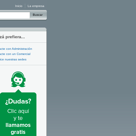
Inicio
La empresa
Buscar
zá prefiera...
cte con Administración
cte con un Comercial
ice nuestras sedes