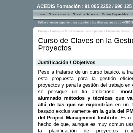
ACEDIS Formación : 91 005 2252 / 690 125
Inicio
Nuevos cursos
Nuestros Servicios
Cursos Disponibles
Utilice el menú superior para acceder a las distintas áreas de ACED
Cursos
/
Cursos de Administración de empresas
/
Cursos de Gestión 
Curso de Claves en la Gesti
Proyectos
Justificación / Objetivos
Pese a tratarse de un curso básico, a tr
esta propuesta para la gestión eficie
proyectos y para la gestión del trabajo en 
se persigue un fin ambicioso:
most
alumnado métodos y técnicas que v
allá de las que se expondrían
en un t
basado exclusivamente
en la guía del 
del Project Management Institute
. Esto
hecho de que, aunque es muy común usa
la planificación de proyectos (