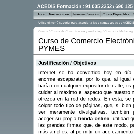
ACEDIS Formación : 91 005 2252 / 690 125
Inicio
Nuevos cursos
Nuestros Servicios
Cursos Disponibles
Utilice el menú superior para acceder a las distintas áreas de ACED
Cursos
/
Cursos de Comunicación y marketing
/
Cursos de Marketing
Curso de Comercio Electrón
PYMES
Justificación / Objetivos
Internet se ha convertido hoy en día
enorme escaparate, por lo que, al igual
haría con cualquier expositor de calle, es 
cuidar al máximo el aspecto que nuestro 
ofrezca en la red de redes. En esta, se
colgar todo tipo de páginas, que, si bien
ser meramente divulgativas, también 
acoger su propia
tienda online
, utilidad
las grandes firmas que, de este modo, 
más amplios, al permitir un acercamiento 