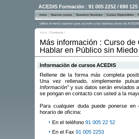
ACEDIS Formación : 91 005 2252 / 690 125
Inicio
Nuevos cursos
Nuestros Servicios
Cursos Disponibles
Utilice el menú superior para acceder a las distintas áreas de ACED
Inicio
/
Contacto
/
Más información : Curso d
Hablar en Público sin Miedo
Información de cursos ACEDIS
Rellene de la forma más completa posible
Una vez rellenado, simplemente puls
Información"
y sus datos serán enviados a
se pongan en contacto con usted a la mayo
Para cualquier duda puede ponerse en 
horario de oficina:
En el teléfono
91 005 22 52
En el Fax
91 005 2253