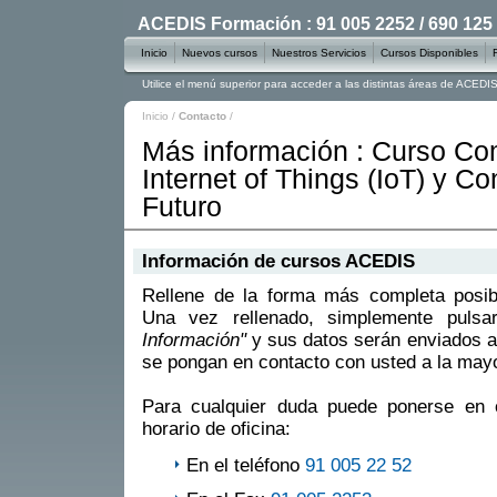
ACEDIS Formación : 91 005 2252 / 690 125
Inicio
Nuevos cursos
Nuestros Servicios
Cursos Disponibles
Utilice el menú superior para acceder a las distintas áreas de ACED
Inicio
/
Contacto
/
Más información : Curso Co
Internet of Things (IoT) y Co
Futuro
Información de cursos ACEDIS
Rellene de la forma más completa posible
Una vez rellenado, simplemente puls
Información"
y sus datos serán enviados a
se pongan en contacto con usted a la mayo
Para cualquier duda puede ponerse en 
horario de oficina:
En el teléfono
91 005 22 52