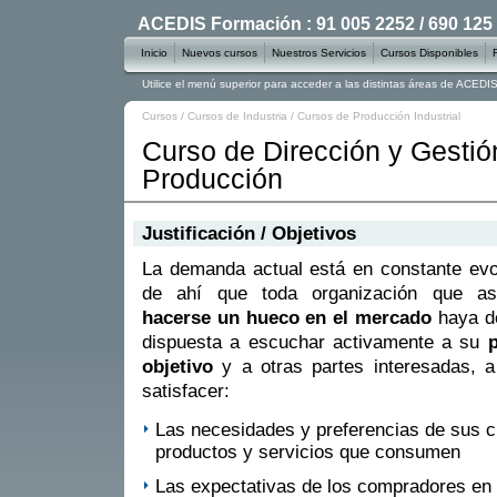
ACEDIS Formación : 91 005 2252 / 690 125
Inicio
Nuevos cursos
Nuestros Servicios
Cursos Disponibles
Utilice el menú superior para acceder a las distintas áreas de ACED
Cursos
/
Cursos de Industria
/
Cursos de Producción Industrial
Curso de Dirección y Gestió
Producción
Justificación / Objetivos
La demanda actual está en constante evo
de ahí que toda organización que as
hacerse un hueco en el mercado
haya de
dispuesta a escuchar activamente a su
p
objetivo
y a otras partes interesadas, a
satisfacer:
Las necesidades y preferencias de sus cl
productos y servicios que consumen
Las expectativas de los compradores en r