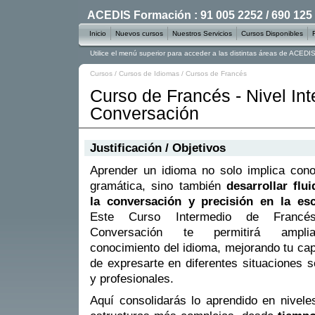
ACEDIS Formación : 91 005 2252 / 690 125
Inicio
Nuevos cursos
Nuestros Servicios
Cursos Disponibles
Utilice el menú superior para acceder a las distintas áreas de ACED
Cursos
/
Cursos de Idiomas
/
Cursos de Francés
Curso de Francés - Nivel In
Conversación
Justificación / Objetivos
Aprender un idioma no solo implica con
gramática, sino también
desarrollar flu
la conversación y precisión en la escr
Este Curso Intermedio de Francé
Conversación te permitirá ampli
conocimiento del idioma, mejorando tu ca
de expresarte en diferentes situaciones s
y profesionales.
Aquí consolidarás lo aprendido en nivel