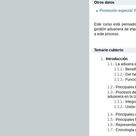
Otros datos
Promoción especial: 
Este curso está pensado
gestión aduanera de impo
a este proceso.
Temario cubierto
Introducción
La aduana en
Benefi
Del ri
Funcio
Principales 
Procesos de
aduanera en la 
Integ
Unión
Principales
Principales 
Representan
Cronología 