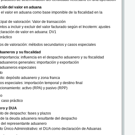
ción del valor en aduana
 el valor en aduana como base imponible de la fiscalidad en la
ipal de valoración: Valor de transacción
tos a incluir y excluir del valor facturado según el Incoterm: ajustes
claración de valor en aduana: DV1
ráctico
os de valoración: métodos secundarios y casos especiales
uaneros y su fiscalidad
mportancia: influencia en el despacho aduanero y su fiscalidad
duaneros generales: importación y exportación
aduaneros especiales
to
to: depósito aduanero y zona franca
os especiales: importación temporal y destino final
cionamiento: activo (RPA) y pasivo (RPP)
co
 caso práctico
ero y DUA
to de despacho: fases y plazos
 de la deuda aduanera resultante del despacho
n del representante aduanero
o Único Administrativo: el DUA como declaración de Aduanas