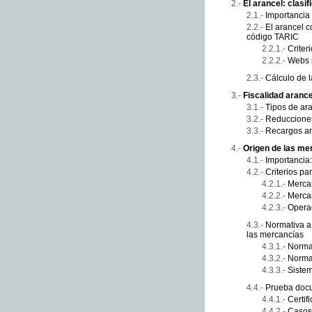
El arancel: clasif
Importancia
El arancel c
código TARIC
Criter
Webs p
Cálculo de 
Fiscalidad arance
Tipos de ara
Reducciones
Recargos ar
Origen de las me
Importancia:
Criterios pa
Mercan
Mercan
Operac
Normativa a 
las mercancías
Normas
Normas
Sistem
Prueba docu
Certif
Casos 