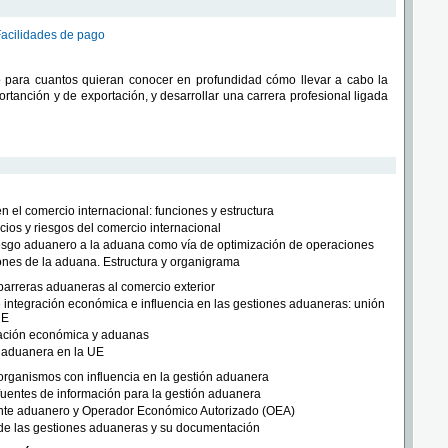
Facilidades de pago
 para cuantos quieran conocer en profundidad cómo llevar a cabo la
rtanción y de exportación, y desarrollar una carrera profesional ligada
 el comercio internacional: funciones y estructura
cios y riesgos del comercio internacional
esgo aduanero a la aduana como vía de optimización de operaciones
nes de la aduana. Estructura y organigrama
barreras aduaneras al comercio exterior
 integración económica e influencia en las gestiones aduaneras: unión
UE
ración económica y aduanas
 aduanera en la UE
 organismos con influencia en la gestión aduanera
fuentes de información para la gestión aduanera
te aduanero y Operador Económico Autorizado (OEA)
de las gestiones aduaneras y su documentación