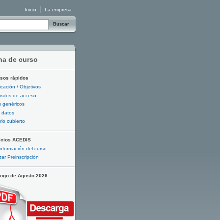
Inicio
La empresa
Buscar
ha de curso
sos rápidos
ficación / Objetivos
sitos de acceso
 genéricos
 datos
io cubierto
icios ACEDIS
nformación del curso
zar Preinscripción
logo de Agosto 2026