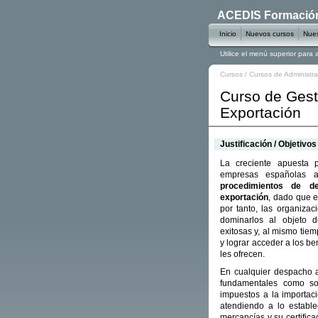
ACEDIS Formación 
Inicio
Nuevos cursos
Nues
Utilice el menú superior para
Cursos
/
Cursos de Administr
Curso de Gest
Exportación
Justificación / Objetivos
La creciente apuesta p
empresas españolas 
procedimientos de d
exportación
, dado que e
por tanto, las organiza
dominarlos al objeto 
exitosas y, al mismo tiem
y lograr acceder a los b
les ofrecen.
En cualquier despacho a
fundamentales como s
impuestos a la importac
atendiendo a lo estable
mercancías y su certifica