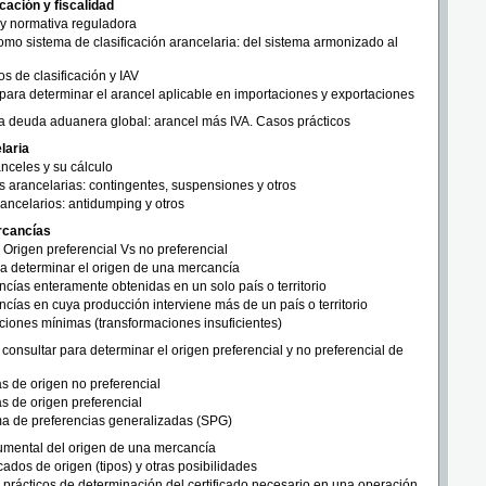
icación y fiscalidad
 y normativa reguladora
omo sistema de clasificación arancelaria: del sistema armonizado al
ios de clasificación y IAV
ara determinar el arancel aplicable en importaciones y exportaciones
la deuda aduanera global: arancel más IVA. Casos prácticos
laria
nceles y su cálculo
 arancelarias: contingentes, suspensiones y otros
ancelarios: antidumping y otros
rcancías
 Origen preferencial Vs no preferencial
ra determinar el origen de una mercancía
cías enteramente obtenidas en un solo país o territorio
cías en cuya producción interviene más de un país o territorio
iones mínimas (transformaciones insuficientes)
consultar para determinar el origen preferencial y no preferencial de
 de origen no preferencial
 de origen preferencial
a de preferencias generalizadas (SPG)
mental del origen de una mercancía
icados de origen (tipos) y otras posibilidades
prácticos de determinación del certificado necesario en una operación