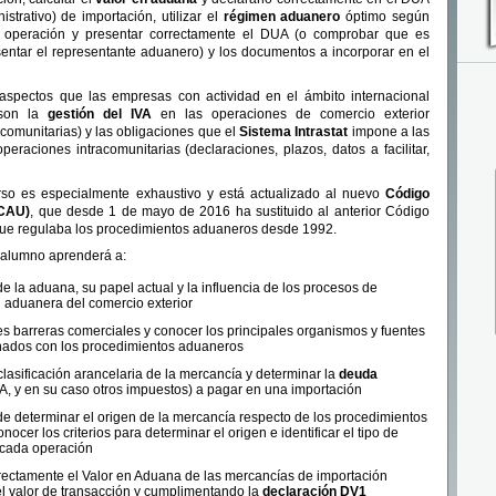
trativo) de importación, utilizar el
régimen aduanero
óptimo según
la operación y presentar correctamente el DUA (o comprobar que es
sentar el representante aduanero) y los documentos a incorporar en el
 aspectos que las empresas con actividad en el ámbito internacional
 son la
gestión del IVA
en las operaciones de comercio exterior
acomunitarias) y las obligaciones que el
Sistema Intrastat
impone a las
eraciones intracomunitarias (declaraciones, plazos, datos a facilitar,
rso es especialmente exhaustivo y está actualizado al nuevo
Código
(CAU)
, que desde 1 de mayo de 2016 ha sustituido al anterior Código
ue regulaba los procedimientos aduaneros desde 1992.
l alumno aprenderá a:
de la aduana, su papel actual y la influencia de los procesos de
n aduanera del comercio exterior
ales barreras comerciales y conocer los principales organismos y fuentes
onados con los procedimientos aduaneros
lasificación arancelaria de la mercancía y determinar la
deuda
VA, y en su caso otros impuestos) a pagar en una importación
 de determinar el origen de la mercancía respecto de los procedimientos
ocer los criterios para determinar el origen e identificar el tipo de
n cada operación
rrectamente el Valor en Aduana de las mercancías de importación
l valor de transacción y cumplimentando la
declaración DV1