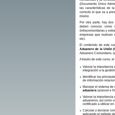
(Documento Único Adminis
las características de 
correcto el que va a pre
mismo.
Por otra parte, hay dos
deben conocer, como
(intracomunitarias y extr
empresas que realizan op
etc).
El contenido de este cu
Aduanero de la Unión 
Aduanero Comunitario, q
A través de este curso, e
Valorar la importancia 
integración a la gestió
Identificar las princip
de información relaci
Manejar el sistema de c
aduanera
(arancel e I
Valorar la importancia
aduaneros, así como con
certificado a utilizar e
Calcular y declarar co
aplicando el método de