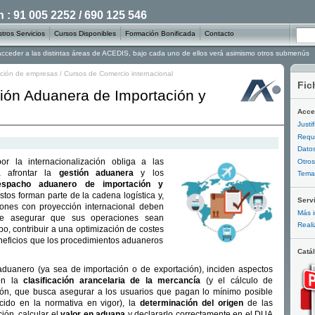
: 91 005 2252 / 690 125 546
tros Servicios
Cursos Disponibles
Formación Bonificada
Contacto
 acceder a las distintas áreas de ACEDIS, bajo cada uno de ellos verá asimismo otros submenús
ación de empresas
/
Cursos de Comercio internacional
Fic
ión Aduanera de Importación y
Acce
Justi
Requi
Datos
or la internacionalización obliga a las
Otros
a afrontar la
gestión aduanera
y los
Temar
espacho aduanero de importación y
stos forman parte de la cadena logística y,
Serv
ciones con proyección internacional deben
Más i
de asegurar que sus operaciones sean
Reali
po, contribuir a una optimización de costes
eneficios que los procedimientos aduaneros
Catá
duanero (ya sea de importación o de exportación), inciden aspectos
on la
clasificación arancelaria de la mercancía
(y el cálculo de
ión, que busca asegurar a los usuarios que pagan lo mínimo posible
cido en la normativa en vigor), la
determinación del origen
de las
ción, calcular el
valor en aduana
y declararlo correctamente en el DUA