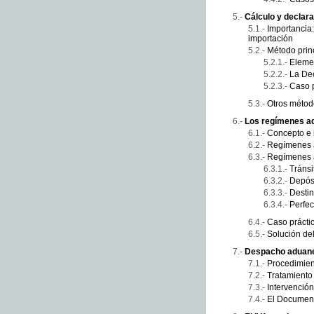
Cálculo y declara
Importancia:
importación
Método princ
Elemen
La De
Caso p
Otros métod
Los regímenes ad
Concepto e i
Regímenes a
Regímenes 
Tránsi
Depósi
Destin
Perfec
Caso prácti
Solución del
Despacho aduan
Procedimien
Tratamiento
Intervenció
El Document