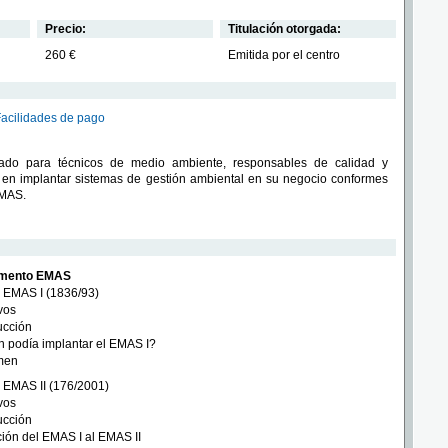
Precio:
Titulación otorgada:
260 €
Emitida por el centro
Facilidades de pago
ado para técnicos de medio ambiente, responsables de calidad y
 en implantar sistemas de gestión ambiental en su negocio conformes
EMAS.
amento EMAS
 EMAS I (1836/93)
vos
ucción
 podía implantar el EMAS I?
men
EMAS II (176/2001)
vos
ucción
ión del EMAS I al EMAS II