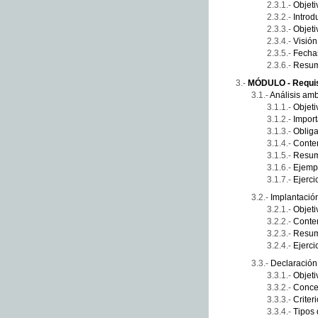
Objeti
Introd
Objeti
Visión
Fecha
Resu
MÓDULO - Requis
Análisis amb
Objeti
Import
Obliga
Conten
Resu
Ejemp
Ejerci
Implantació
Objeti
Conte
Resu
Ejerci
Declaración
Objeti
Concep
Criter
Tipos