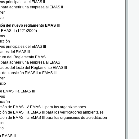
vos principales del EMAS II
para adherir una empresa al EMAS II
men
cio
ón del nuevo reglamento EMAS III
EMAS III (1221/2009)
vos
ucción
vos principales del EMAS III
ades del EMAS III
tura del Reglamento EMAS III
 para adherir una empresa al EMAS
ades del texto del Reglamento EMAS III
 de transición EMAS II a EMAS III
men
icio
de EMAS II a EMAS III
vos
ucción
ción de EMAS II A EMAS III para las organizaciones
ción de EMAS II a EMAS III para los verificadores ambientales
ción de EMAS II a EMAS III para los organismos de acreditación
men
cio
o EMAS III