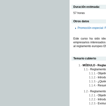
Duración estimada:
57 horas
Otros datos
Promoción especial: 
Este curso ha sido ide
empresarios interesados
al reglamento europeo 
Temario cubierto
MÓDULO - Regl
Reglamento
Objeti
Introd
¿Quién
Resu
Reglamento 
Objeti
Introd
Evoluc