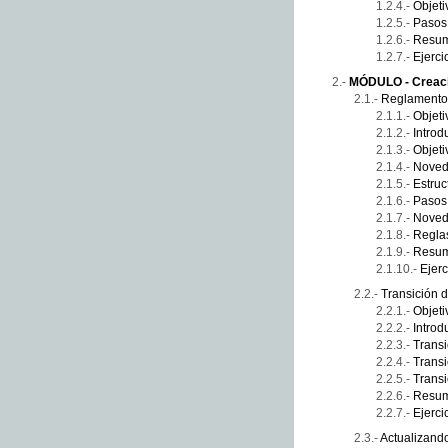
Objeti
Pasos 
Resu
Ejerci
MÓDULO - Creaci
Reglamento 
Objeti
Introd
Objeti
Noved
Estruc
Pasos
Noved
Reglas
Resu
Ejerc
Transición 
Objeti
Introd
Transi
Transi
Transi
Resu
Ejerci
Actualizand