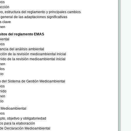
vos
ucción
vo, estructura del reglamento y principales cambios
 general de las adaptaciones significativas
s clave
men
itos del reglamento EMAS
iental
vos
ancia del análisis ambiental
ción de la revisión medioambiental inicial
ido de la revisión medioambiental inicial
men
los
cio
n del Sistema de Gestión Medioambiental
vos
nido
men
cio
 Medioambiental
vos
to, objetivo y obligatoriedad
ios para la elaboración
 de Declaración Medioambiental