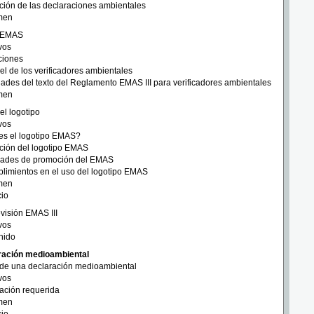
ción de las declaraciones ambientales
men
n EMAS
vos
ciones
el de los verificadores ambientales
des del texto del Reglamento EMAS III para verificadores ambientales
men
del logotipo
vos
es el logotipo EMAS?
ación del logotipo EMAS
dades de promoción del EMAS
limientos en el uso del logotipo EMAS
men
cio
evisión EMAS III
vos
nido
ación medioambiental
de una declaración medioambiental
vos
ación requerida
men