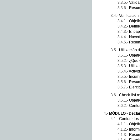
Valida
Resu
Verificació
Objeti
Defini
El pap
Noveda
Resu
Utilización 
Objeti
¿Qué 
Utiliz
Activi
Incump
Resu
Ejerci
Check-list r
Objeti
Conte
MÓDULO - Declar
Contenidos 
Objeti
Inform
Resu