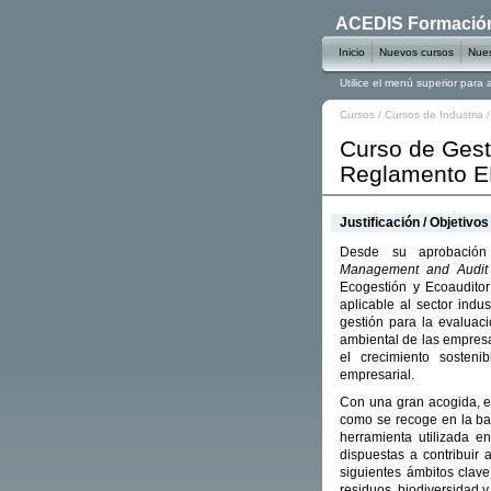
ACEDIS Formación 
Inicio
Nuevos cursos
Nues
Utilice el menú superior para
Cursos
/
Cursos de Industria
Curso de Gest
Reglamento E
Justificación / Objetivos
Desde su aprobación
Management and Audi
Ecogestión y Ecoaudito
aplicable al sector indu
gestión para la evaluac
ambiental de las empresa
el crecimiento sosten
empresarial.
Con una gran acogida, e
como se recoge en la b
herramienta utilizada e
dispuestas a contribuir 
siguientes ámbitos clave
residuos, biodiversidad y