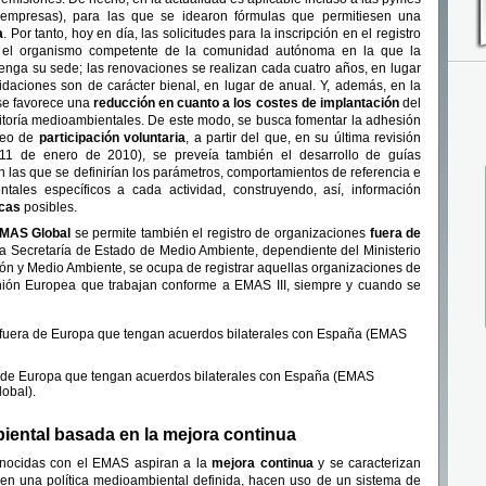
mpresas), para las que se idearon fórmulas que permitiesen una
a
. Por tanto, hoy en día, las solicitudes para la inscripción en el registro
el organismo competente de la comunidad autónoma en la que la
 tenga su sede; las renovaciones se realizan cada cuatro años, en lugar
alidaciones son de carácter bienal, en lugar de anual. Y, además, en la
 se favorece una
reducción en cuanto a los costes de implantación
del
itoría medioambientales. De este modo, se busca fomentar la adhesión
peo de
participación voluntaria
, a partir del que, en su última revisión
 11 de enero de 2010), se preveía también el desarrollo de guías
en las que se definirían los parámetros, comportamientos de referencia e
tales específicos a cada actividad, construyendo, así, información
icas
posibles.
MAS Global
se permite también el registro de organizaciones
fuera de
 la Secretaría de Estado de Medio Ambiente, dependiente del Ministerio
ción y Medio Ambiente, se ocupa de registrar aquellas organizaciones de
nión Europea que trabajan conforme a EMAS III, siempre y cuando se
 fuera de Europa que tengan acuerdos bilaterales con España (EMAS
a de Europa que tengan acuerdos bilaterales con España (EMAS
lobal).
ental basada en la mejora continua
onocidas con el EMAS aspiran a la
mejora continua
y se caracterizan
nen una política medioambiental definida, hacen uso de un sistema de