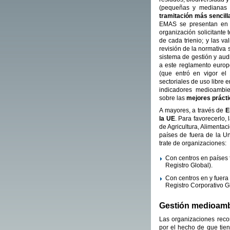
(pequeñas y medianas e
tramitación más sencill
EMAS se presentan en 
organización solicitante
de cada trienio; y las v
revisión de la normativa
sistema de gestión y aud
a este reglamento euro
(que entró en vigor el
sectoriales de uso libre 
indicadores medioambien
sobre las
mejores práct
A mayores, a través de
E
la UE
. Para favorecerlo,
de Agricultura, Alimenta
países de fuera de la U
trate de organizaciones:
Con centros en países
Registro Global).
Con centros en y fuer
Registro Corporativo G
Gestión medioambi
Las organizaciones rec
por el hecho de que tie