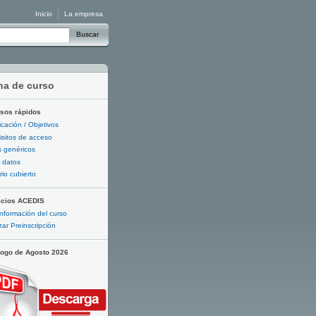
Inicio
La empresa
Buscar
ha de curso
sos rápidos
ficación / Objetivos
sitos de acceso
 genéricos
 datos
io cubierto
icios ACEDIS
nformación del curso
zar Preinscripción
logo de Agosto 2026