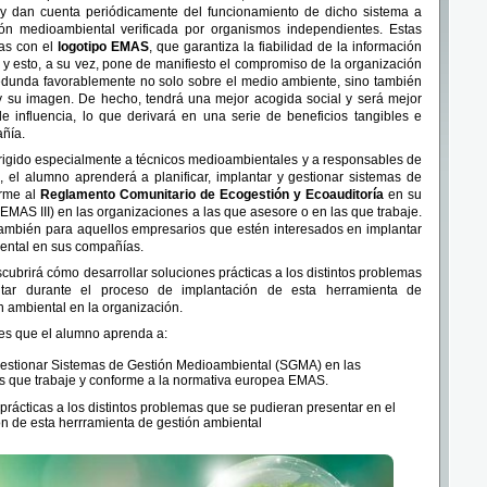
y dan cuenta periódicamente del funcionamiento de dicho sistema a
ón medioambiental verificada por organismos independientes. Estas
as con el
logotipo EMAS
, que garantiza la fiabilidad de la información
y esto, a su vez, pone de manifiesto el compromiso de la organización
redunda favorablemente no solo sobre el medio ambiente, sino también
 y su imagen. De hecho, tendrá una mejor acogida social y será mejor
e influencia, lo que derivará en una serie de beneficios tangibles e
añía.
dirigido especialmente a técnicos medioambientales y a responsables de
 el alumno aprenderá a planificar, implantar y gestionar sistemas de
orme al
Reglamento Comunitario de Ecogestión y Ecoauditoría
en su
EMAS III) en las organizaciones a las que asesore o en las que trabaje.
también para aquellos empresarios que estén interesados en implantar
ental en sus compañías.
cubrirá cómo desarrollar soluciones prácticas a los distintos problemas
ar durante el proceso de implantación de esta herramienta de
n ambiental en la organización.
 es que el alumno aprenda a:
y gestionar Sistemas de Gestión Medioambiental (SGMA) en las
s que trabaje y conforme a la normativa europea EMAS.
prácticas a los distintos problemas que se pudieran presentar en el
n de esta herrramienta de gestión ambiental