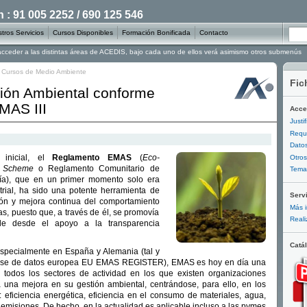
: 91 005 2252 / 690 125 546
tros Servicios
Cursos Disponibles
Formación Bonificada
Contacto
 acceder a las distintas áreas de ACEDIS, bajo cada uno de ellos verá asimismo otros submenús
/
Cursos de Medio Ambiente
Fic
ión Ambiental conforme
MAS III
Acce
Justi
Requi
Datos
 inicial, el
Reglamento EMAS
(
Eco-
Otros
t Scheme
o Reglamento Comunitario de
Temar
ría), que en un primer momento solo era
strial, ha sido una potente herramienta de
Serv
ión y mejora continua del comportamiento
Más i
s, puesto que, a través de él, se promovía
Reali
ible desde el apoyo a la transparencia
Catá
specialmente en España y Alemania (tal y
ase de datos europea EU EMAS REGISTER), EMAS es hoy en día una
n todos los sectores de actividad en los que existen organizaciones
a una mejora en su gestión ambiental, centrándose, para ello, en los
: eficiencia energética, eficiencia en el consumo de materiales, agua,
 emisiones. De hecho, en la actualidad es aplicable incluso a las pymes