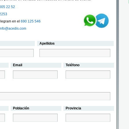
005 22 52
2253
legram en el
690 125 546
info@acedis.com
Apellidos
Email
Teléfono
Población
Provincia