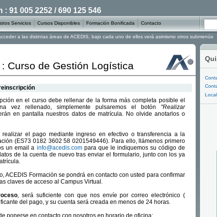
: 91 005 2252 / 690 125 546
tros Servicios
Cursos Disponibles
Formación Bonificada
Contacto
 acceder a las distintas áreas de ACEDIS, bajo cada uno de ellos verá asimismo otros submenús
Qui
 : Curso de Gestión Logística
Conta
Conta
reinscripción
Local
ripción en el curso debe rellenar de la forma más completa posible el
 Una vez rellenado, simplemente pulsaremos el botón
"Realizar
rán en pantalla nuestros datos de matrícula. No olvide anotarlos o
realizar el pago mediante ingreso en efectivo o transferencia a la
ción (ES73 0182 3602 58 0201549446). Para ello, llámenos primero
os un email a
info@acedis.com
para que le indiquemos su código de
datos de la cuenta de nuevo tras enviar el formulario, junto con los ya
trícula.
go, ACEDIS Formación se pondrá en contacto con usted para confirmar
 las claves de acceso al Campus Virtual.
roceso
, será suficiente con que nos envíe por correo electrónico (
ificante del pago, y su cuenta será creada en menos de 24 horas.
e ponerse en contacto con nosotros en horario de oficina: