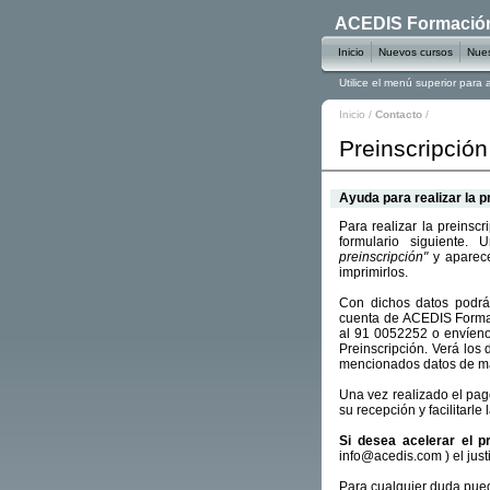
ACEDIS Formación 
Inicio
Nuevos cursos
Nues
Utilice el menú superior para
Inicio
/
Contacto
/
Preinscripción
Ayuda para realizar la p
Para realizar la preinsc
formulario siguiente.
preinscripción"
y aparece
imprimirlos.
Con dichos datos podrá 
cuenta de ACEDIS Forma
al 91 0052252 o envíen
Preinscripción. Verá los 
mencionados datos de ma
Una vez realizado el pa
su recepción y facilitarle
Si desea acelerar el p
info@acedis.com ) el just
Para cualquier duda pued