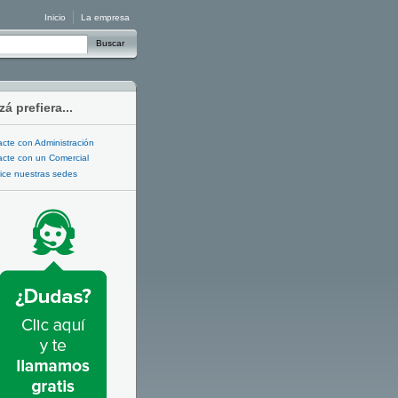
Inicio
La empresa
Buscar
zá prefiera...
cte con Administración
cte con un Comercial
ice nuestras sedes