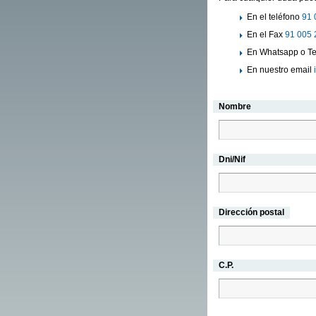
En el teléfono
91 
En el Fax
91 005 
En Whatsapp o Te
En nuestro email
Nombre
Dni/Nif
Dirección postal
C.P.