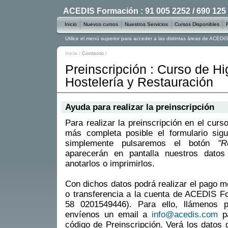
ACEDIS Formación : 91 005 2252 / 690 125
Inicio
Nuevos cursos
Nuestros Servicios
Cursos Disponibles
Utilice el menú superior para acceder a las distintas áreas de ACED
Inicio
/
Contacto
/
Preinscripción : Curso de Hi
Hostelería y Restauración
Ayuda para realizar la preinscripción
Para realizar la preinscripción en el curs
más completa posible el formulario sigu
simplemente pulsaremos el botón
"R
aparecerán en pantalla nuestros datos
anotarlos o imprimirlos.
Con dichos datos podrá realizar el pago m
o transferencia a la cuenta de ACEDIS 
58 0201549446). Para ello, llámenos 
envíenos un email a
info@acedis.com
pa
código de Preinscripción. Verá los datos 