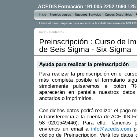
ACEDIS Formación : 91 005 2252 / 690 125
Inicio
Nuevos cursos
Nuestros Servicios
Cursos Disponibles
Utilice el menú superior para acceder a las distintas áreas de ACED
Inicio
/
Contacto
/
Preinscripción : Curso de Im
de Seis Sigma - Six Sigma
Ayuda para realizar la preinscripción
Para realizar la preinscripción en el curs
más completa posible el formulario sigu
simplemente pulsaremos el botón
"R
aparecerán en pantalla nuestros datos
anotarlos o imprimirlos.
Con dichos datos podrá realizar el pago m
o transferencia a la cuenta de ACEDIS 
58 0201549446). Para ello, llámenos 
envíenos un email a
info@acedis.com
pa
código de Preinscripción. Verá los datos 