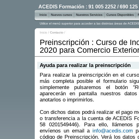
ACEDIS Formación : 91 005 2252 / 690 125
Inicio
Nuevos cursos
Nuestros Servicios
Cursos Disponibles
Utilice el menú superior para acceder a las distintas áreas de ACED
Inicio
/
Contacto
/
Preinscripción : Curso de I
2020 para Comercio Exterio
Ayuda para realizar la preinscripción
Para realizar la preinscripción en el curs
más completa posible el formulario sigu
simplemente pulsaremos el botón
"R
aparecerán en pantalla nuestros datos
anotarlos o imprimirlos.
Con dichos datos podrá realizar el pago m
o transferencia a la cuenta de ACEDIS 
58 0201549446). Para ello, llámenos 
envíenos un email a
info@acedis.com
pa
código de Preinscripción. Verá los datos 