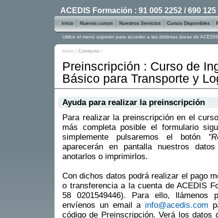
ACEDIS Formación : 91 005 2252 / 690 125
Inicio
Nuevos cursos
Nuestros Servicios
Cursos Disponibles
Utilice el menú superior para acceder a las distintas áreas de ACED
Inicio
/
Contacto
/
Preinscripción : Curso de Ing
Básico para Transporte y Lo
Ayuda para realizar la preinscripción
Para realizar la preinscripción en el curs
más completa posible el formulario sigu
simplemente pulsaremos el botón
"R
aparecerán en pantalla nuestros datos
anotarlos o imprimirlos.
Con dichos datos podrá realizar el pago m
o transferencia a la cuenta de ACEDIS 
58 0201549446). Para ello, llámenos 
envíenos un email a
info@acedis.com
pa
código de Preinscripción. Verá los datos 