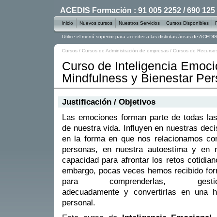
ACEDIS Formación : 91 005 2252 / 690 125
Inicio
Nuevos cursos
Nuestros Servicios
Cursos Disponibles
Utilice el menú superior para acceder a las distintas áreas de ACED
Cursos
/
Cursos de Administración de empresas
/
Cursos de Recurs
Curso de Inteligencia Emoci
Mindfulness y Bienestar Per
Justificación / Objetivos
Las emociones forman parte de todas la
de nuestra vida. Influyen en nuestras deci
en la forma en que nos relacionamos co
personas, en nuestra autoestima y en n
capacidad para afrontar los retos cotidian
embargo, pocas veces hemos recibido fo
para comprenderlas, gestion
adecuadamente y convertirlas en una h
personal.