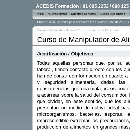
ACEDIS Formación : 91 005 2252 / 690 125
Inicio
Nuevos cursos
Nuestros Servicios
Cursos Disponibles
Utilice el menú superior para acceder a las distintas áreas de ACED
Cursos
/
Cursos de Industria
/
Cursos de Industria Alimentaria
Curso de Manipulador de Al
Justificación / Objetivos
Todas aquellas personas que, por su ac
laboral, tienen contacto directo con los al
han de contar con formación en cuanto a 
y seguridad alimentaria, dadas las f
consecuencias que una mala praxis podría
a acarrear sobre la salud del consumidor.
que olvidar, en este sentido, que los al
presentan un medio de cultivo ideal para
microorganismos, bacterias, esporas, 
imprescindible extremar las precauciones,
producción de alimentos en grandes masas