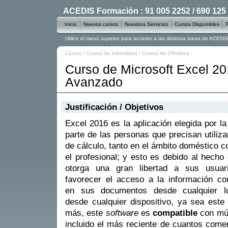
ACEDIS Formación : 91 005 2252 / 690 125
Inicio
Nuevos cursos
Nuestros Servicios
Cursos Disponibles
Utilice el menú superior para acceder a las distintas áreas de ACED
Cursos
/
Cursos de Informática
/
Cursos de Ofimática
Curso de Microsoft Excel 20
Avanzado
Justificación / Objetivos
Excel 2016 es la aplicación elegida por l
parte de las personas que precisan utiliza
de cálculo, tanto en el ámbito doméstico 
el profesional; y esto es debido al hecho
otorga una gran libertad a sus usuari
favorecer el acceso a la información co
en sus documentos desde cualquier l
desde cualquier dispositivo, ya sea est
más, este
software
es
compatible
con múl
incluido el más reciente de cuantos come