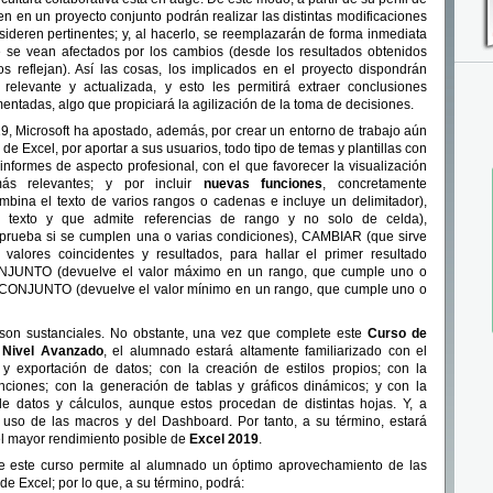
en en un proyecto conjunto podrán realizar las distintas modificaciones
ideren pertinentes; y, al hacerlo, se reemplazarán de forma inmediata
 se vean afectados por los cambios (desde los resultados obtenidos
os reflejan). Así las cosas, los implicados en el proyecto dispondrán
relevante y actualizada, y esto les permitirá extraer conclusiones
tadas, algo que propiciará la agilización de la toma de decisiones.
9, Microsoft ha apostado, además, por crear un entorno de trabajo aún
o de Excel, por aportar a sus usuarios, todo tipo de temas y plantillas con
 informes de aspecto profesional, con el que favorecer la visualización
ás relevantes; y por incluir
nuevas funciones
, concretamente
na el texto de varios rangos o cadenas e incluye un delimitador),
texto y que admite referencias de rango y no solo de celda),
ueba si se cumplen una o varias condiciones), CAMBIAR (que sirve
valores coincidentes y resultados, para hallar el primer resultado
ONJUNTO (devuelve el valor máximo en un rango, que cumple uno o
.SI.CONJUNTO (devuelve el valor mínimo en un rango, que cumple uno o
 son sustanciales. No obstante, una vez que complete este
Curso de
 Nivel Avanzado
, el alumnado estará altamente familiarizado con el
y exportación de datos; con la creación de estilos propios; con la
 funciones; con la generación de tablas y gráficos dinámicos; y con la
 de datos y cálculos, aunque estos procedan de distintas hojas. Y, a
 uso de las macros y del Dashboard. Por tanto, a su término, estará
el mayor rendimiento posible de
Excel 2019
.
de este curso permite al alumnado un óptimo aprovechamiento de las
de Excel; por lo que, a su término, podrá: