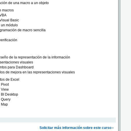
ción de una macro a un objeto
e macros
 VBA
 Visual Basic
e un módulo
gramación de macro sencilla
verificación
iseño de la representación de la información
sentaciones visuales
ntos para Dashboard
os de mejora en las representaciones visuales
os de Excel
 Pivot
 View
 BI Desktop
 Query
 Map
Solicitar más información sobre este curso ›