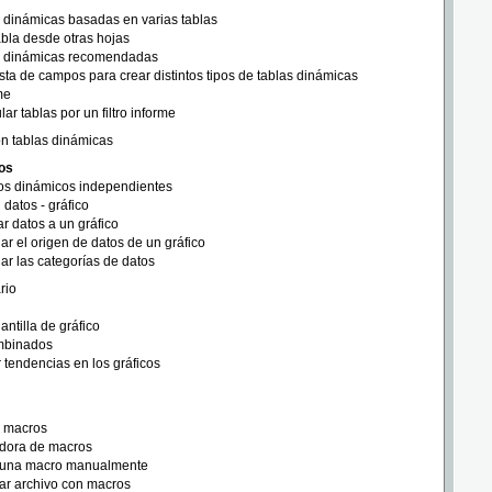
s dinámicas basadas en varias tablas
abla desde otras hojas
s dinámicas recomendadas
sta de campos para crear distintos tipos de tablas dinámicas
me
lar tablas por un filtro informe
on tablas dinámicas
os
cos dinámicos independientes
 datos - gráfico
r datos a un gráfico
r el origen de datos de un gráfico
r las categorías de datos
rio
antilla de gráfico
mbinados
 tendencias en los gráficos
e macros
dora de macros
 una macro manualmente
ar archivo con macros