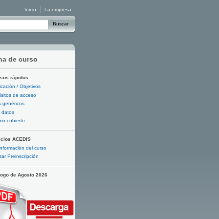
Inicio
La empresa
Buscar
ha de curso
sos rápidos
ficación / Objetivos
sitos de acceso
 genéricos
 datos
io cubierto
icios ACEDIS
nformación del curso
zar Preinscripción
logo de Agosto 2026