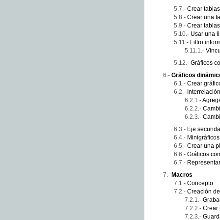
Crear tabla
Crear una t
Crear tabla
Usar una li
Filtro infor
Vincu
Gráficos c
Gráficos dinámic
Crear gráfi
Interrelación
Agrega
Cambia
Cambia
Eje secunda
Minigráficos
Crear una pl
Gráficos co
Representar
Macros
Concepto
Creación d
Graba
Crear
Guard