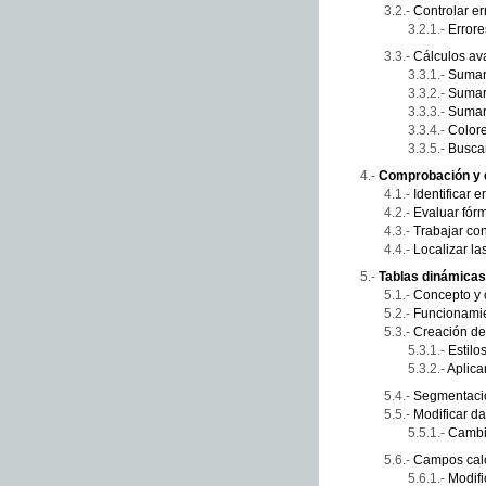
Controlar er
Error
Cálculos a
Sumar 
Sumar 
Sumar
Color
Buscar
Comprobación y 
Identificar 
Evaluar fór
Trabajar co
Localizar la
Tablas dinámicas
Concepto y
Funcionami
Creación de
Estilo
Aplica
Segmentaci
Modificar da
Cambi
Campos cal
Modifi