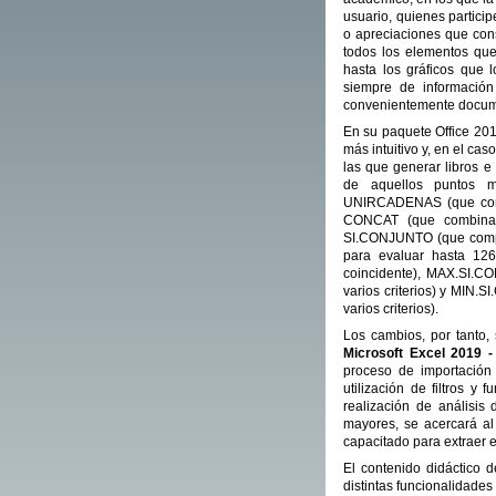
usuario, quienes particip
o apreciaciones que cons
todos los elementos que
hasta los gráficos que l
siempre de información 
convenientemente documen
En su paquete Office 201
más intuitivo y, en el cas
las que generar libros e
de aquellos puntos m
UNIRCADENAS (que combi
CONCAT (que combina 
SI.CONJUNTO (que compr
para evaluar hasta 126 
coincidente), MAX.SI.C
varios criterios) y MIN
varios criterios).
Los cambios, por tanto,
Microsoft Excel 2019 -
proceso de importación 
utilización de filtros y
realización de análisis
mayores, se acercará al
capacitado para extraer 
El contenido didáctico 
distintas funcionalidades 