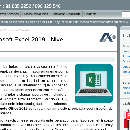
: 91 005 2252 / 690 125 546
tros Servicios
Cursos Disponibles
Formación Bonificada
Contacto
 acceder a las distintas áreas de ACEDIS, bajo cada uno de ellos verá asimismo otros submenús
a
/
Cursos de Ofimática
Fic
soft Excel 2019 - Nivel
Acce
Justi
Requi
Datos
e las hojas de cálculo, ya sea en el ámbito
Otros
ional, se decantan mayoritariamente por la
Temar
dado que
Excel
, y más concretamente su
torga una gran libertad en cuanto a su
Serv
l acceso a la información que contienen
Más i
desde cualquier dispositivo con conexión a
Reali
múltiples sistemas operativos, incluido el
s comercializa Microsoft (Windows 10),
cialmente interesante, dado que, además,
Catá
quete Office 2019
se retroalimentan y esto
propicia la optimización de
pleados
.
ro atractivo: está especialmente pensado para favorecer el
trabajo
nalidad cada vez más necesaria en los ámbitos empresarial, científico y
cultura colaborativa está en auge. De este modo, a partir de su perfil de