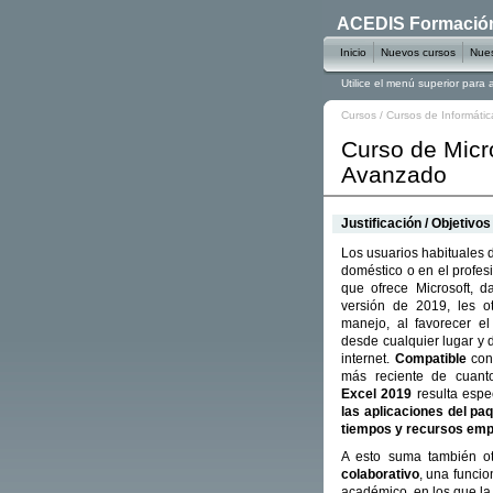
ACEDIS Formación 
Inicio
Nuevos cursos
Nues
Utilice el menú superior para
Cursos
/
Cursos de Informátic
Curso de Micro
Avanzado
Justificación / Objetivos
Los usuarios habituales d
doméstico o en el profes
que ofrece Microsoft, 
versión de 2019, les o
manejo, al favorecer e
desde cualquier lugar y 
internet.
Compatible
con 
más reciente de cuanto
Excel 2019
resulta espe
las aplicaciones del pa
tiempos y recursos em
A esto suma también ot
colaborativo
, una funcio
académico, en los que la 