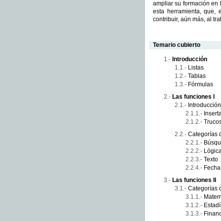
ampliar su formación en 
esta herramienta, que,
contribuir, aún más, al tr
Temario cubierto
Introducción
Listas
Tablas
Fórmulas
Las funciones I
Introducció
Insert
Truco
Categorías 
Búsqu
Lógic
Texto
Fecha
Las funciones II
Categorías 
Matemá
Estadí
Financ