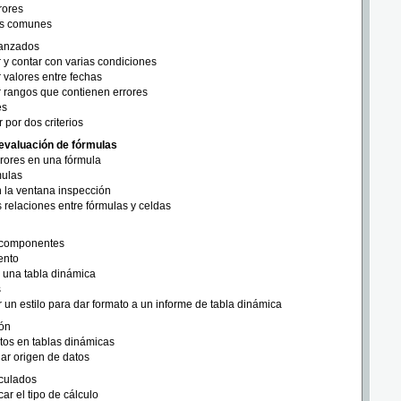
rores
es comunes
vanzados
y contar con varias condiciones
valores entre fechas
 rangos que contienen errores
es
 por dos criterios
evaluación de fórmulas
errores en una fórmula
mulas
n la ventana inspección
s relaciones entre fórmulas y celdas
 componentes
ento
 una tabla dinámica
s
r un estilo para dar formato a un informe de tabla dinámica
ón
tos en tablas dinámicas
ar origen de datos
culados
car el tipo de cálculo