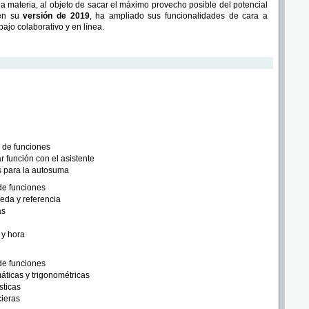
la materia, al objeto de sacar el máximo provecho posible del potencial
 en su
versión de 2019
, ha ampliado sus funcionalidades de cara a
abajo colaborativo y en línea.
n de funciones
ar función con el asistente
s para la autosuma
de funciones
eda y referencia
as
 y hora
de funciones
ticas y trigonométricas
sticas
ieras