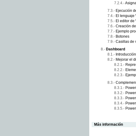
Asigna
Ejecución d
El lenguaje
El editor de
Creación d
Ejemplo pro
Botones
Casillas de 
Dashboard
Introducción
Mejorar el d
Repre
Eleme
Ejempl
Complement
Power
Power
Power
Power
Power
Más información