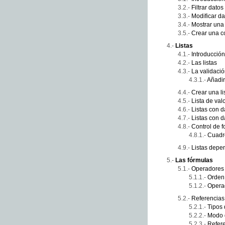
Filtrar datos
Modificar da
Mostrar una 
Crear una c
Listas
Introducción
Las listas
La validaci
Añadir
Crear una l
Lista de val
Listas con d
Listas con d
Control de f
Cuadr
Listas depe
Las fórmulas
Operadores
Orden
Operad
Referencias:
Tipos 
Modo d
Refer