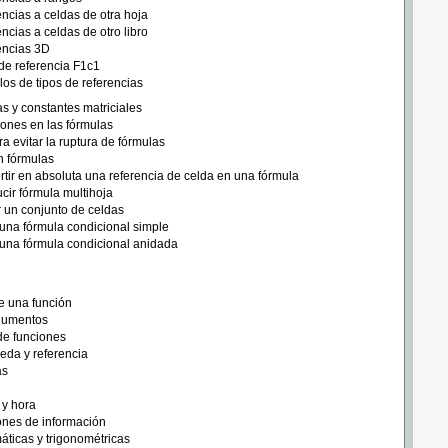
ncias a celdas de otra hoja
ncias a celdas de otro libro
encias 3D
 de referencia F1c1
os de tipos de referencias
s y constantes matriciales
ciones en las fórmulas
a evitar la ruptura de fórmulas
n fórmulas
tir en absoluta una referencia de celda en una fórmula
ucir fórmula multihoja
 un conjunto de celdas
una fórmula condicional simple
una fórmula condicional anidada
e una función
gumentos
de funciones
eda y referencia
as
 y hora
ones de información
ticas y trigonométricas