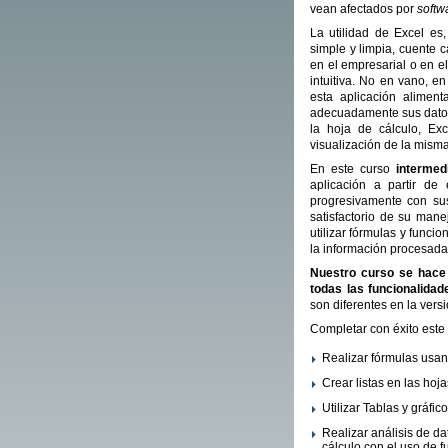
vean afectados por
softw
La utilidad de Excel es,
simple y limpia, cuente 
en el empresarial o en e
intuitiva. No en vano, e
esta aplicación alimen
adecuadamente sus datos 
la hoja de cálculo, Ex
visualización de la misma
En este curso
intermed
aplicación a partir de
progresivamente con sus
satisfactorio de su mane
utilizar fórmulas y funci
la información procesada
Nuestro curso se hace 
todas las funcionalidad
son diferentes en la vers
Completar con éxito este 
Realizar fórmulas usa
Crear listas en las hoj
Utilizar Tablas y gráfic
Realizar análisis de da
cálculo con el uso de 