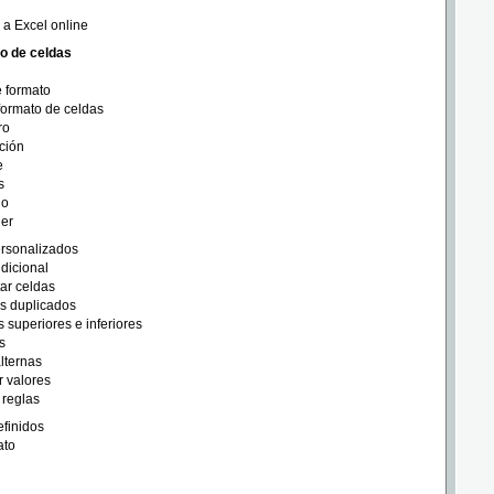
 a Excel online
o de celdas
 formato
formato de celdas
ro
ción
e
s
no
ger
rsonalizados
dicional
ar celdas
s duplicados
 superiores e inferiores
s
alternas
 valores
 reglas
efinidos
ato