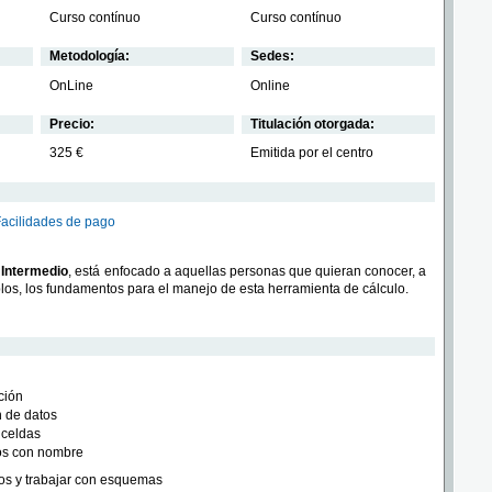
Curso contínuo
Curso contínuo
Metodología:
Sedes:
OnLine
Online
Precio:
Titulación otorgada:
325 €
Emitida por el centro
Facilidades de pago
 Intermedio
, está enfocado a aquellas personas que quieran conocer, a
plos, los fundamentos para el manejo de esta herramienta de cálculo.
ción
n de datos
 celdas
s con nombre
os y trabajar con esquemas