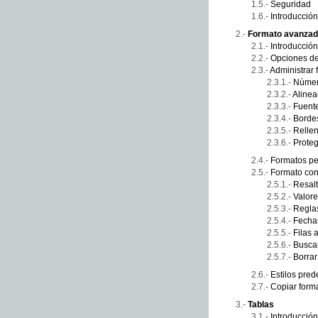
Seguridad
Introducción
Formato avanzad
Introducción
Opciones de
Administrar 
Núme
Alinea
Fuent
Borde
Relle
Prote
Formatos pe
Formato con
Resalt
Valore
Reglas
Fecha
Filas 
Buscar
Borrar
Estilos pred
Copiar form
Tablas
Introducción