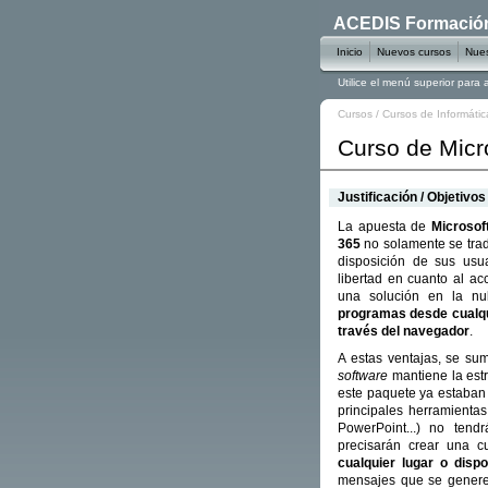
ACEDIS Formación 
Inicio
Nuevos cursos
Nues
Utilice el menú superior para
Cursos
/
Cursos de Informátic
Curso de Micro
Justificación / Objetivos
La apuesta de
Microsof
365
no solamente se trad
disposición de sus usu
libertad en cuanto al a
una solución en la n
programas desde cualqui
través del navegador
.
A estas ventajas, se su
software
mantiene la estr
este paquete ya estaban
principales herramienta
PowerPoint...) no tend
precisarán crear una 
cualquier lugar o dispo
mensajes que se generen