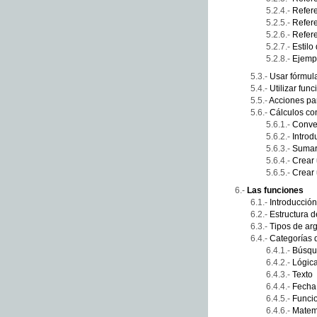
Refere
Refere
Refer
Estilo
Ejempl
Usar fórmula
Utilizar fun
Acciones par
Cálculos co
Conver
Introd
Sumar
Crear 
Crear 
Las funciones
Introducción
Estructura d
Tipos de ar
Categorías 
Búsqu
Lógic
Texto
Fecha
Funci
Matemá