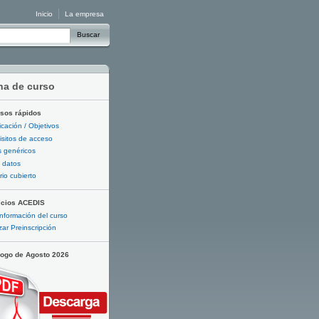
Inicio
La empresa
Buscar
ha de curso
sos rápidos
ficación / Objetivos
sitos de acceso
 genéricos
 datos
io cubierto
icios ACEDIS
nformación del curso
zar Preinscripción
logo de Agosto 2026