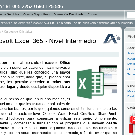
: 91 005 2252 / 690 125 546
tros Servicios
Cursos Disponibles
Formación Bonificada
Contacto
 acceder a las distintas áreas de ACEDIS, bajo cada uno de ellos verá asimismo otros submenús
a
/
Cursos de Ofimática
Fic
soft Excel 365 - Nivel Intermedio
Acce
Justi
Requi
t
por lanzar al mercado el paquete
Office
Datos
ujo en poner aplicaciones más intuitivas a
Otros
arios, sino que les concedió una mayor
Temar
cceso a la
suite
, dado que, al proporcionar
ube,
les permite acceder a todos sus
Serv
er lugar y desde cualquier dispositivo a
Más i
Reali
ma el hecho de que, en buena medida, el
uctura a la que los usuarios habituales de
Catá
 acostumbrados, por lo que, quienes conocen el funcionamiento de las
s que el paquete incluye (Outlook, Word, Excel, OneNote, SharePoint,
rán dificultades para comenzar a utilizar esta
suite
. Simplemente,
cuenta y comenzar a trabajar con el programa que deseen
desde
sitivo
; y todo ello con total seguridad, dado que los documentos y
 y reciban serán escaneados continuamente, a fin de evitar que se