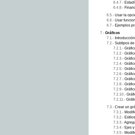
Estadí
Financ
Usar la opci
Usar funcion
Ejemplos pr
Gráficos
Introducción
Subtipos de 
Gráfi
Gráfic
Gráfic
Gráfic
Gráfic
Gráfic
Gráfic
Gráfic
Gráfic
Gráfi
Gráfi
Crear un grá
Modifi
Estilo
Agregar
Ejes y
Modifi