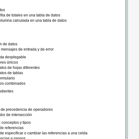
tos
fila de totales en una tabla de datos
olumna calculada en una tabla de datos
ón de datos
 mensajes de entrada y de error
ista desplegable
ores únicos
atos de hojas diferentes
atos de tablas
ormulario
os combinados
ndientes
 de precedencia de operadores
or de intersección
 conceptos y tipos
de referencias
e especificar o cambiar las referencias a una celda
encias a rangos