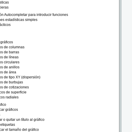
sticas
ieras
ón Autocompletar para introducir funciones
es estadísticas simples
ácticos
gráficos
cos de columnas
os de barras
os de líneas
os circulares
os de anillos
os de área
os de tipo XY (dispersión)
os de burbujas
os de cotizaciones
cos de superficie
cos radiales
fico
car gráficos
s
 o quitar un título al gráfico
 etiquetas
car el tamaño del gráfico