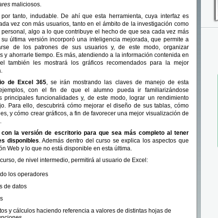
ares
maliciosos.
 por tanto, indudable. De ahí que esta herramienta, cuya interfaz es
cada vez con más usuarios, tanto en el ámbito de la investigación como
l personal, algo a lo que contribuye el hecho de que sea cada vez más
n su última versión incorporó una inteligencia mejorada, que permite a
tarse de los patrones de sus usuarios y, de este modo, organizar
y ahorrarle tiempo. Es más, atendiendo a la información contenida en
cel también les mostrará los gráficos recomendados para la mejor
.
io de
Excel 365
, se irán mostrando las claves de manejo de esta
 ejemplos, con el fin de que el alumno pueda ir familiarizándose
 principales funcionalidades y, de este modo, lograr un rendimiento
jo. Para ello, descubrirá cómo mejorar el diseño de sus tablas, cómo
ones, y cómo crear gráficos, a fin de favorecer una mejor visualización de
.
con la versión de escritorio para que sea más completo al tener
es disponibles
. Además dentro del curso se explica los aspectos que
ión Web y lo que no está disponible en esta última.
curso, de nivel intermedio, permitirá al usuario de Excel:
ndo los operadores
as de datos
os
tos y cálculos haciendo referencia a valores de distintas hojas de
funciones