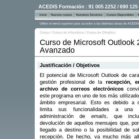
ACEDIS Formación : 91 005 2252 / 690 125
Inicio
Nuevos cursos
Nuestros Servicios
Cursos Disponibles
Utilice el menú superior para acceder a las distintas áreas de ACED
Cursos
/
Cursos de Informática
/
Cursos de Ofimática
Curso de Microsoft Outlook 
Avanzado
Justificación / Objetivos
El potencial de Microsoft Outlook de car
gestión profesional de la
recepción, e
archivo de correos electrónicos
convi
este programa en uno de los más utilizado
ámbito empresarial. Esto es debido a 
limita sus funcionalidades a una 
administración de
emails
, que incl
devolución de aquellos mensajes que, por
llegado a destino o la posibilidad de so
recepción. De hecho, va mucho más all