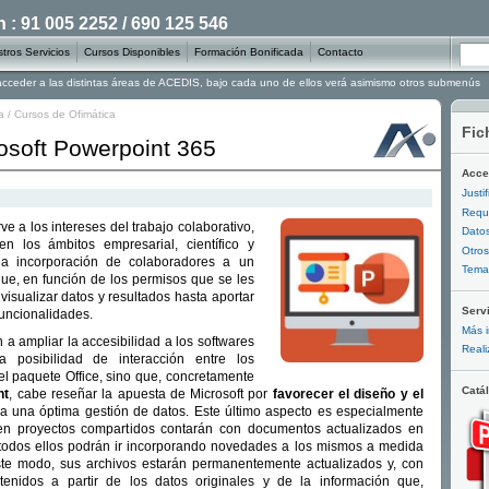
: 91 005 2252 / 690 125 546
tros Servicios
Cursos Disponibles
Formación Bonificada
Contacto
 acceder a las distintas áreas de ACEDIS, bajo cada uno de ellos verá asimismo otros submenús
a
/
Cursos de Ofimática
Fic
osoft Powerpoint 365
Acce
Justi
Requi
rve a los intereses del trabajo colaborativo,
Datos
 los ámbitos empresarial, científico y
Otros
 la incorporación de colaboradores a un
Temar
 que, en función de los permisos que se les
isualizar datos y resultados hasta aportar
Serv
uncionalidades.
Más i
 a ampliar la accesibilidad a los softwares
Reali
 posibilidad de interacción entre los
l paquete Office, sino que, concretamente
Catá
nt
, cabe reseñar la apuesta de Microsoft por
favorecer el diseño y el
a una óptima gestión de datos. Este último aspecto es especialmente
n en proyectos compartidos contarán con documentos actualizados en
 todos ellos podrán ir incorporando novedades a los mismos a medida
te modo, sus archivos estarán permanentemente actualizados y, con
btenidos a partir de los datos originales y de la información que,