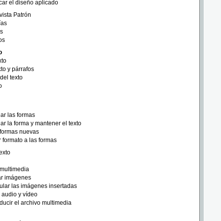
car el diseño aplicado
vista Patrón
ías
as
os
o
xto
xto y párrafos
del texto
o
ar las formas
r la forma y mantener el texto
 formas nuevas
r formato a las formas
exto
multimedia
ar imágenes
lar las imágenes insertadas
 audio y vídeo
ucir el archivo multimedia