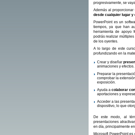
progresivamente, se vay
Además al proporcionar 
desde cualquier lugar y
PowerPoint es un softwa
tiempos, ya que han au
herramienta de apoyo f
podrás realizar múltiple
de los oyentes.
A lo largo de este curs
profundizando en la mater
Crear y diseñar
presen
animaciones y efectos.
Preparar la presentació
comprobar la extensión
exposición.
Ayuda a
colaborar con
aportaciones y exprese
Acceder a las presenta
dispositivo, lo que otor
De este modo, al tér
presentaciones atractiva
en día, principalmente en
Microsoft PowerPoint es