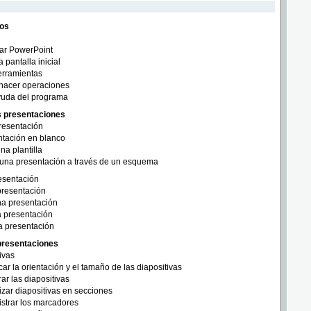
os
rrar PowerPoint
a pantalla inicial
erramientas
hacer operaciones
yuda del programa
as presentaciones
resentación
ntación en blanco
na plantilla
 una presentación a través de un esquema
esentación
presentación
a presentación
 presentación
a presentación
 presentaciones
ivas
car la orientación y el tamaño de las diapositivas
r las diapositivas
zar diapositivas en secciones
strar los marcadores