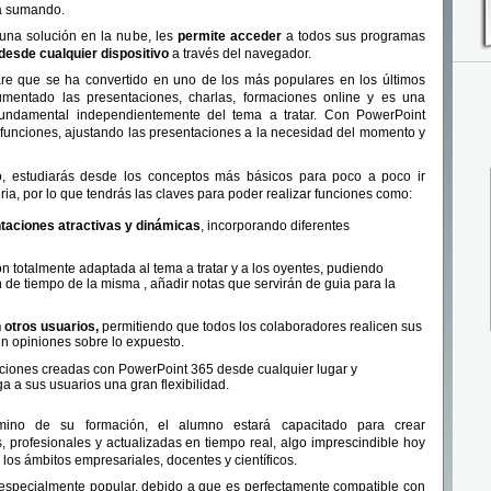
a sumando.
una solución en la nube, les
permite acceder
a todos sus programas
 desde cualquier dispositivo
a través del navegador.
re que se ha convertido en uno de los más populares en los últimos
mentado las presentaciones, charlas, formaciones online y es una
undamental independientemente del tema a tratar. Con PowerPoint
s funciones, ajustando las presentaciones a la necesidad del momento y
o, estudiarás desde los conceptos más básicos para poco a poco ir
ia, por lo que tendrás las claves para poder realizar funciones como:
taciones atractivas y dinámicas
, incorporando diferentes
n totalmente adaptada al tema a tratar y a los oyentes, pudiendo
 de tiempo de la misma , añadir notas que servirán de guia para la
 otros usuarios,
permitiendo que todos los colaboradores realicen sus
n opiniones sobre lo expuesto.
ciones creadas con PowerPoint 365 desde cualquier lugar y
ga a sus usuarios una gran flexibilidad.
mino de su formación, el alumno estará capacitado para crear
s, profesionales y actualizadas en tiempo real, algo imprescindible hoy
 los ámbitos empresariales, docentes y científicos.
 especialmente popular, debido a que es perfectamente compatible con