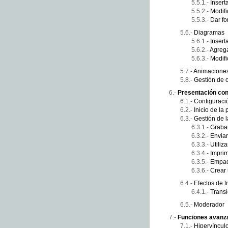
Insert
Modifi
Dar fo
Diagramas
Insert
Agrega
Modif
Animacione
Gestión de 
Presentación con
Configuraci
Inicio de la
Gestión de 
Graba
Enviar
Utiliz
Imprim
Empaq
Crear 
Efectos de t
Transi
Moderador
Funciones avanz
Hipervíncul