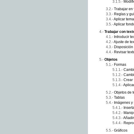
Modifi
Trabajar en 
Reglas y gu
Aplicar tem
Aplicar fond
Trabajar con text
Introducir te
Ajuste de te
Disposición 
Revisar text
Objetos
Formas
Cambi
Cambia
Crear
Aplica
Objetos de t
Tablas
Imágenes y 
Insert
Manipu
Añadir
Reprod
Gráficos