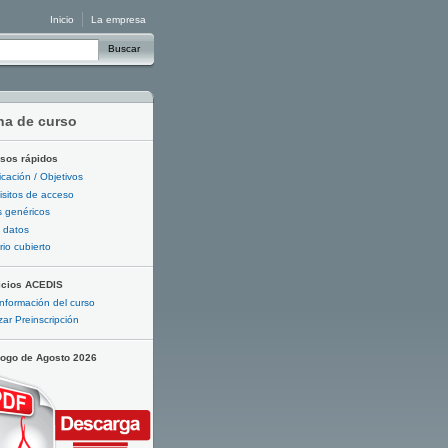
Inicio
La empresa
Buscar
ha de curso
sos rápidos
ficación / Objetivos
sitos de acceso
 genéricos
 datos
io cubierto
icios ACEDIS
nformación del curso
zar Preinscripción
logo de Agosto 2026