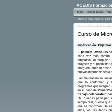
ACEDIS Formación 
Inicio
Nuevos cursos
Nues
Utilice el menú superior para
Cursos
/
Cursos de Informátic
Curso de Micr
Justificación / Objetivos
El
paquete Office 365
si
cada vez más común en
educativo, al propiciar
proyecto y al posibilitar
otorguen, puedan desde v
nuevas informaciones o f
Las mejoras no se limitan
que lo conforman y la
programas que integran e
en el caso de
PowerPoi
trabajo colaborativo
par
útil: quienes participe
tiempo real, puesto que
que se conozcan. De es
ellos, los resultados o