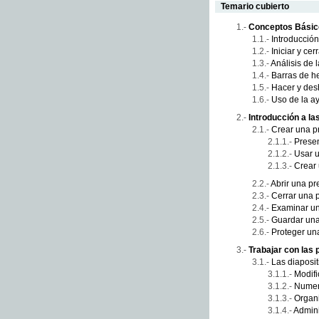
Temario cubierto
Conceptos Básic
Introducción
Iniciar y ce
Análisis de l
Barras de h
Hacer y des
Uso de la a
Introducción a l
Crear una p
Prese
Usar u
Crear
Abrir una pr
Cerrar una 
Examinar un
Guardar una
Proteger un
Trabajar con las
Las diaposit
Modifi
Numera
Organi
Admini