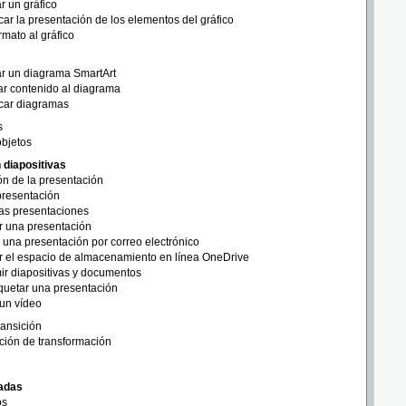
ar un gráfico
car la presentación de los elementos del gráfico
rmato al gráfico
ar un diagrama SmartArt
r contenido al diagrama
icar diagramas
s
objetos
 diapositivas
ón de la presentación
 presentación
las presentaciones
r una presentación
 una presentación por correo electrónico
ar el espacio de almacenamiento en línea OneDrive
ir diapositivas y documentos
uetar una presentación
un vídeo
ransición
ción de transformación
adas
os