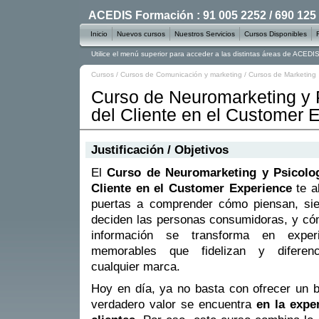
ACEDIS Formación : 91 005 2252 / 690 125
Inicio
Nuevos cursos
Nuestros Servicios
Cursos Disponibles
Utilice el menú superior para acceder a las distintas áreas de ACED
Cursos
/
Cursos de Comunicación y marketing
/
Cursos de Marketing
Curso de Neuromarketing y 
del Cliente en el Customer 
Justificación / Objetivos
El
Curso de Neuromarketing y Psicolog
Cliente en el Customer Experience
te a
puertas a comprender cómo piensan, sie
deciden las personas consumidoras, y c
información se transforma en experi
memorables que fidelizan y diferen
cualquier marca.
Hoy en día, ya no basta con ofrecer un b
verdadero valor se encuentra
en la expe