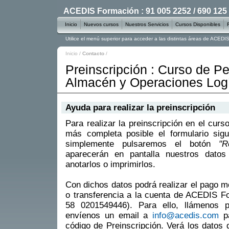
ACEDIS Formación : 91 005 2252 / 690 125
Inicio
Nuevos cursos
Nuestros Servicios
Cursos Disponibles
Utilice el menú superior para acceder a las distintas áreas de ACED
Inicio
/
Contacto
/
Preinscripción : Curso de P
Almacén y Operaciones Logí
Ayuda para realizar la preinscripción
Para realizar la preinscripción en el curs
más completa posible el formulario sigu
simplemente pulsaremos el botón
"R
aparecerán en pantalla nuestros datos
anotarlos o imprimirlos.
Con dichos datos podrá realizar el pago m
o transferencia a la cuenta de ACEDIS 
58 0201549446). Para ello, llámenos 
envíenos un email a
info@acedis.com
pa
código de Preinscripción. Verá los datos 