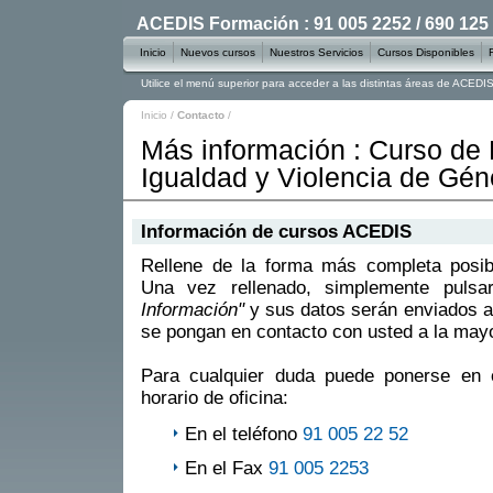
ACEDIS Formación : 91 005 2252 / 690 125
Inicio
Nuevos cursos
Nuestros Servicios
Cursos Disponibles
Utilice el menú superior para acceder a las distintas áreas de ACED
Inicio
/
Contacto
/
Más información : Curso de
Igualdad y Violencia de Gén
Información de cursos ACEDIS
Rellene de la forma más completa posible
Una vez rellenado, simplemente puls
Información"
y sus datos serán enviados a
se pongan en contacto con usted a la mayo
Para cualquier duda puede ponerse en 
horario de oficina:
En el teléfono
91 005 22 52
En el Fax
91 005 2253