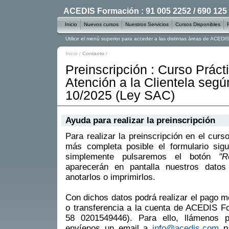
ACEDIS Formación : 91 005 2252 / 690 125
Inicio
Nuevos cursos
Nuestros Servicios
Cursos Disponibles
Utilice el menú superior para acceder a las distintas áreas de ACED
Inicio
/
Contacto
/
Preinscripción : Curso Práct
Atención a la Clientela segú
10/2025 (Ley SAC)
Ayuda para realizar la preinscripción
Para realizar la preinscripción en el curs
más completa posible el formulario sigu
simplemente pulsaremos el botón
"R
aparecerán en pantalla nuestros datos
anotarlos o imprimirlos.
Con dichos datos podrá realizar el pago m
o transferencia a la cuenta de ACEDIS 
58 0201549446). Para ello, llámenos 
envíenos un email a
info@acedis.com
pa