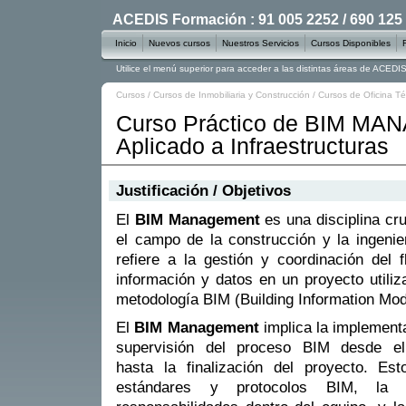
ACEDIS Formación : 91 005 2252 / 690 125
Inicio
Nuevos cursos
Nuestros Servicios
Cursos Disponibles
Utilice el menú superior para acceder a las distintas áreas de ACED
Cursos
/
Cursos de Inmobiliaria y Construcción
/
Cursos de Oficina Té
Curso Práctico de BIM M
Aplicado a Infraestructuras
Justificación / Objetivos
El
BIM Management
es una disciplina cru
el campo de la construcción y la ingenie
refiere a la gestión y coordinación del f
información y datos en un proyecto utiliz
metodología BIM (Building Information Mod
El
BIM Management
implica la implement
supervisión del proceso BIM desde el 
hasta la finalización del proyecto. Est
estándares y protocolos BIM, la 