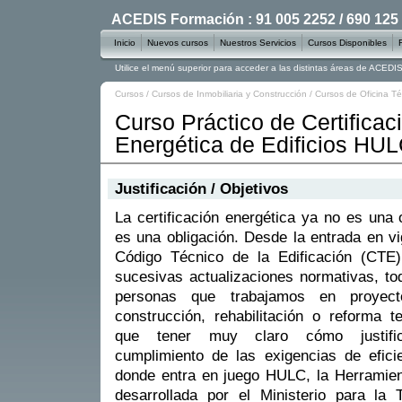
ACEDIS Formación : 91 005 2252 / 690 125
Inicio
Nuevos cursos
Nuestros Servicios
Cursos Disponibles
Utilice el menú superior para acceder a las distintas áreas de ACED
Cursos
/
Cursos de Inmobiliaria y Construcción
/
Cursos de Oficina Té
Curso Práctico de Certificac
Energética de Edificios HU
Justificación / Objetivos
La certificación energética ya no es una 
es una obligación. Desde la entrada en vi
Código Técnico de la Edificación (CTE)
sucesivas actualizaciones normativas, to
personas que trabajamos en proyec
construcción, rehabilitación o reforma 
que tener muy claro cómo justifi
cumplimiento de las exigencias de efici
donde entra en juego HULC, la Herramient
desarrollada por el Ministerio para la