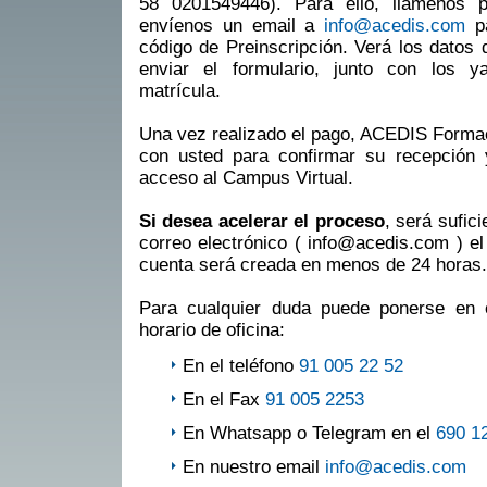
58 0201549446). Para ello, llámenos 
envíenos un email a
info@acedis.com
pa
código de Preinscripción. Verá los datos 
enviar el formulario, junto con los 
matrícula.
Una vez realizado el pago, ACEDIS Formac
con usted para confirmar su recepción y 
acceso al Campus Virtual.
Si desea acelerar el proceso
, será sufic
correo electrónico ( info@acedis.com ) el 
cuenta será creada en menos de 24 horas.
Para cualquier duda puede ponerse en 
horario de oficina:
En el teléfono
91 005 22 52
En el Fax
91 005 2253
En Whatsapp o Telegram en el
690 1
En nuestro email
info@acedis.com