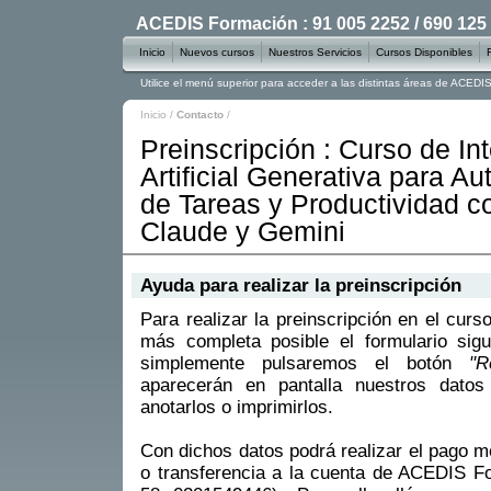
ACEDIS Formación : 91 005 2252 / 690 125
Inicio
Nuevos cursos
Nuestros Servicios
Cursos Disponibles
Utilice el menú superior para acceder a las distintas áreas de ACED
Inicio
/
Contacto
/
Preinscripción : Curso de Int
Artificial Generativa para A
de Tareas y Productividad 
Claude y Gemini
Ayuda para realizar la preinscripción
Para realizar la preinscripción en el curs
más completa posible el formulario sigu
simplemente pulsaremos el botón
"R
aparecerán en pantalla nuestros datos
anotarlos o imprimirlos.
Con dichos datos podrá realizar el pago m
o transferencia a la cuenta de ACEDIS 