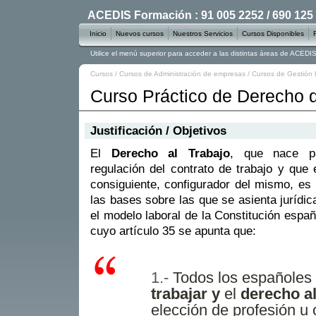
ACEDIS Formación : 91 005 2252 / 690 125
Inicio
Nuevos cursos
Nuestros Servicios
Cursos Disponibles
Utilice el menú superior para acceder a las distintas áreas de ACED
Cursos
/
Cursos de Administración de empresas
/
Cursos de Gestión 
Curso Práctico de Derecho d
Justificación / Objetivos
El
Derecho al Trabajo
, que nace p
regulación del contrato de trabajo y que 
consiguiente, configurador del mismo, es
las bases sobre las que se asienta jurídi
el modelo laboral de la Constitución españ
cuyo artículo 35 se apunta que:
Todos los españoles 
trabajar y
el
derecho al
elección de profesión u o