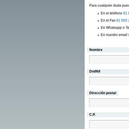
Para cualquier duda pued
En el teléfono
91 
En el Fax
91 005 
En Whatsapp o Te
En nuestro email
Nombre
Dni/Nif
Dirección postal
C.P.