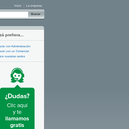
Inicio
La empresa
Buscar
zá prefiera...
cte con Administración
cte con un Comercial
ice nuestras sedes