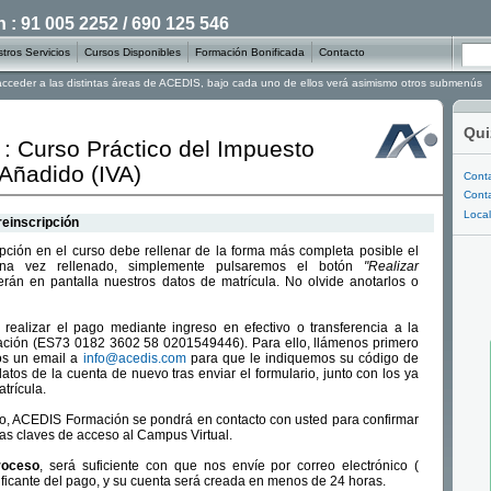
: 91 005 2252 / 690 125 546
tros Servicios
Cursos Disponibles
Formación Bonificada
Contacto
 acceder a las distintas áreas de ACEDIS, bajo cada uno de ellos verá asimismo otros submenús
Qui
 : Curso Práctico del Impuesto
 Añadido (IVA)
Conta
Conta
Local
reinscripción
ripción en el curso debe rellenar de la forma más completa posible el
 Una vez rellenado, simplemente pulsaremos el botón
"Realizar
rán en pantalla nuestros datos de matrícula. No olvide anotarlos o
realizar el pago mediante ingreso en efectivo o transferencia a la
ción (ES73 0182 3602 58 0201549446). Para ello, llámenos primero
os un email a
info@acedis.com
para que le indiquemos su código de
datos de la cuenta de nuevo tras enviar el formulario, junto con los ya
trícula.
go, ACEDIS Formación se pondrá en contacto con usted para confirmar
 las claves de acceso al Campus Virtual.
roceso
, será suficiente con que nos envíe por correo electrónico (
ificante del pago, y su cuenta será creada en menos de 24 horas.