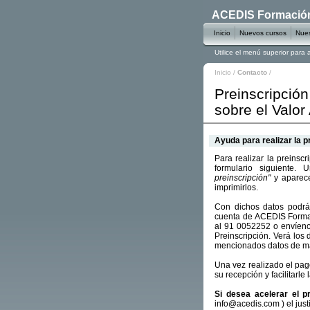
ACEDIS Formación 
Inicio
Nuevos cursos
Nues
Utilice el menú superior para
Inicio
/
Contacto
/
Preinscripción
sobre el Valor
Ayuda para realizar la p
Para realizar la preinsc
formulario siguiente.
preinscripción"
y aparece
imprimirlos.
Con dichos datos podrá 
cuenta de ACEDIS Forma
al 91 0052252 o envíen
Preinscripción. Verá los 
mencionados datos de ma
Una vez realizado el pa
su recepción y facilitarle
Si desea acelerar el p
info@acedis.com ) el just