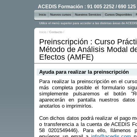
ACEDIS Formación : 91 005 2252 / 690 125
Inicio
Nuevos cursos
Nuestros Servicios
Cursos Disponibles
Utilice el menú superior para acceder a las distintas áreas de ACED
Inicio
/
Contacto
/
Preinscripción : Curso Práct
Método de Análisis Modal de
Efectos (AMFE)
Ayuda para realizar la preinscripción
Para realizar la preinscripción en el curs
más completa posible el formulario sigu
simplemente pulsaremos el botón
"R
aparecerán en pantalla nuestros datos
anotarlos o imprimirlos.
Con dichos datos podrá realizar el pago m
o transferencia a la cuenta de ACEDIS 
58 0201549446). Para ello, llámenos 
envíenos un email a
info@acedis.com
pa