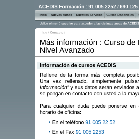
ACEDIS Formación : 91 005 2252 / 690 125
Inicio
Nuevos cursos
Nuestros Servicios
Cursos Disponibles
Utilice el menú superior para acceder a las distintas áreas de ACED
Inicio
/
Contacto
/
Más información : Curso de 
Nivel Avanzado
Información de cursos ACEDIS
Rellene de la forma más completa posible
Una vez rellenado, simplemente puls
Información"
y sus datos serán enviados a
se pongan en contacto con usted a la mayo
Para cualquier duda puede ponerse en 
horario de oficina:
En el teléfono
91 005 22 52
En el Fax
91 005 2253