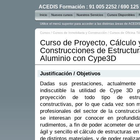
ACEDIS Formación : 91 005 2252 / 690 125
Inicio
Nuevos cursos
Nuestros Servicios
Cursos Disponibles
Utilice el menú superior para acceder a las distintas áreas de ACED
Cursos
/
Cursos de Inmobiliaria y Construcción
/
Cursos de Oficina Té
Curso de Proyecto, Cálculo 
Construcciones de Estructu
Aluminio con Cype3D
Justificación / Objetivos
Dadas sus prestaciones, actualmente r
indiscutible la utilidad de Cype 3D p
proyección de todo tipo de estru
constructivas, por lo que cada vez son 
profesionales del sector de la construcc
se interesan por conocer en profundid
rudimentos, a fin de poder acometer de 
ágil y sencillo el cálculo de estructuras e
de distintos materiales, y de poder realiz