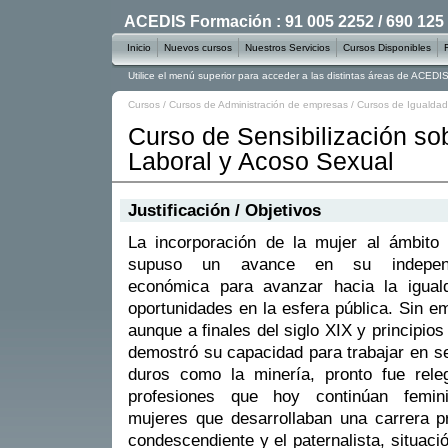
ACEDIS Formación : 91 005 2252 / 690 125
Inicio
Nuevos cursos
Nuestros Servicios
Cursos Disponibles
Utilice el menú superior para acceder a las distintas áreas de ACED
Cursos
/
Cursos de Administración de empresas
/
Cursos de Igualdad
Curso de Sensibilización so
Laboral y Acoso Sexual
Justificación / Objetivos
La incorporación de la mujer al ámbito 
supuso un avance en su independ
económica para avanzar hacia la igual
oportunidades en la esfera pública. Sin e
aunque a finales del siglo XIX y principios
demostró su capacidad para trabajar en s
duros como la minería, pronto fue rele
profesiones que hoy continúan femi
mujeres que desarrollaban una carrera pr
condescendiente y el paternalista, situaci