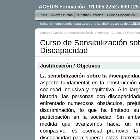
ACEDIS Formación : 91 005 2252 / 690 125
Inicio
Nuevos cursos
Nuestros Servicios
Cursos Disponibles
Utilice el menú superior para acceder a las distintas áreas de ACED
Cursos
/
Cursos de Administración de empresas
/
Cursos de Recurs
Curso de Sensibilización sob
Discapacidad
Justificación / Objetivos
La
sensibilización sobre la discapacida
aspecto fundamental en la construcción
sociedad inclusiva y equitativa. A lo larg
historia, las personas con discapacida
enfrentado numerosos obstáculos, preju
discriminación, lo que ha limitado su
participación en la sociedad. Sin emba
medida que avanzamos hacia un m
compasivo, es esencial promover la 
discapacidad para superar estas barreras