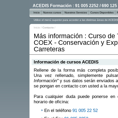
ACEDIS Formación : 91 005 2252 / 690 125
Inicio
Nuevos cursos
Nuestros Servicios
Cursos Disponibles
Utilice el menú superior para acceder a las distintas áreas de ACED
Inicio
/
Contacto
/
Más información : Curso de
COEX - Conservación y Expl
Carreteras
Información de cursos ACEDIS
Rellene de la forma más completa posible
Una vez rellenado, simplemente puls
Información"
y sus datos serán enviados a
se pongan en contacto con usted a la mayo
Para cualquier duda puede ponerse en 
horario de oficina:
En el teléfono
91 005 22 52