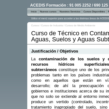
ACEDIS Formación : 91 005 2252 / 690 125
Inicio
Nuevos cursos
Nuestros Servicios
Cursos Disponibles
Utilice el menú superior para acceder a las distintas áreas de ACED
Cursos
/
Cursos de Industria
/
Cursos de Medio Ambiente
Curso de Técnico en Conta
Aguas, Suelos y Aguas Sub
Justificación / Objetivos
La
contaminación de los suelos y 
recursos hídricos superficia
subterráneos
constituye uno de los prin
problemas tanto en los países industria
como en aquellos que están en v
desarrollo; de ahí la preocupación 
gobiernos e instituciones acerca de su i
que no solo se extiende al entorno inmed
produce un vertido (controlado, incont
tratamiento inapropiado del suelo, sin