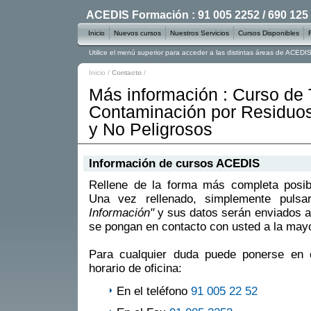
ACEDIS Formación : 91 005 2252 / 690 125
Inicio
Nuevos cursos
Nuestros Servicios
Cursos Disponibles
Utilice el menú superior para acceder a las distintas áreas de ACED
Inicio
/
Contacto
/
Más información : Curso de
Contaminación por Residuos
y No Peligrosos
Información de cursos ACEDIS
Rellene de la forma más completa posible
Una vez rellenado, simplemente puls
Información"
y sus datos serán enviados a
se pongan en contacto con usted a la mayo
Para cualquier duda puede ponerse en 
horario de oficina:
En el teléfono
91 005 22 52